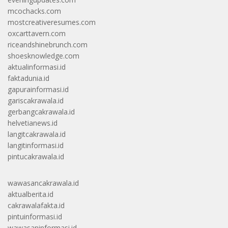
mcochacks.com
mostcreativeresumes.com
oxcarttavern.com
riceandshinebrunch.com
shoesknowledge.com
aktualinformasi.id
faktadunia.id
gapurainformasi.id
gariscakrawala.id
gerbangcakrawala.id
helvetianews.id
langitcakrawala.id
langitinformasi.id
pintucakrawala.id
wawasancakrawala.id
aktualberita.id
cakrawalafakta.id
pintuinformasi.id
wawasaninformasi.id