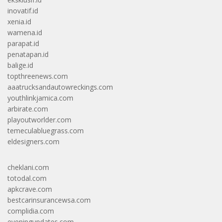
inovatif.id
xenia.id
wamena.id
parapat.id
penatapan.id
balige.id
topthreenews.com
aaatrucksandautowreckings.com
youthlinkjamica.com
arbirate.com
playoutworlder.com
temeculabluegrass.com
eldesigners.com
cheklani.com
totodal.com
apkcrave.com
bestcarinsurancewsa.com
complidia.com
eveningupdates.com