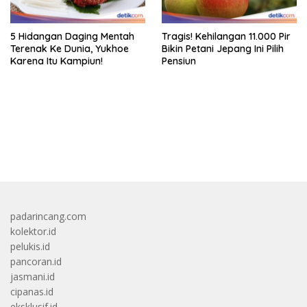
5 Hidangan Daging Mentah
Tragis! Kehilangan 11.000 Pir
Terenak Ke Dunia, Yukhoe
Bikin Petani Jepang Ini Pilih
Karena Itu Kampiun!
Pensiun
bandar besar starlight princess1000 bagi bonus
padarincang.com
kolektor.id
pelukis.id
pancoran.id
jasmani.id
cipanas.id
eksklusif.id