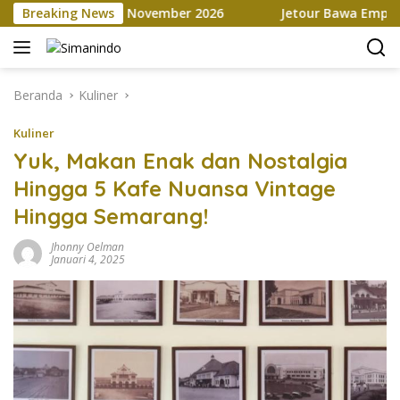
Langsung
tplace hingga November 2026
Breaking News
Jetour Bawa Empat SUV Be
ke
konten
Beranda
Kuliner
Kuliner
Yuk, Makan Enak dan Nostalgia
Hingga 5 Kafe Nuansa Vintage
Hingga Semarang!
Jhonny Oelman
Januari 4, 2025