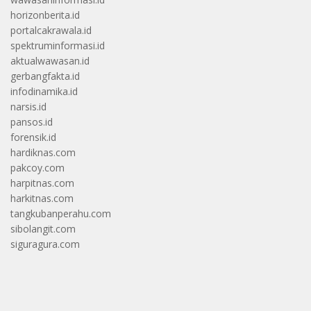
horizonberita.id
portalcakrawala.id
spektruminformasi.id
aktualwawasan.id
gerbangfakta.id
infodinamika.id
narsis.id
pansos.id
forensik.id
hardiknas.com
pakcoy.com
harpitnas.com
harkitnas.com
tangkubanperahu.com
sibolangit.com
siguragura.com