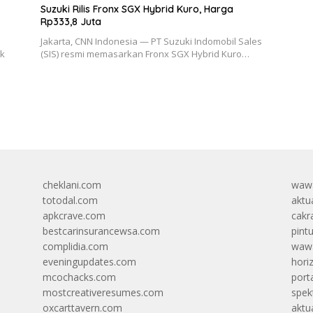
Suzuki Rilis Fronx SGX Hybrid Kuro, Harga
Rp333,8 Juta
Jakarta, CNN Indonesia — PT Suzuki Indomobil Sales
ik
(SIS) resmi memasarkan Fronx SGX Hybrid Kuro…
cheklani.com
wawa
totodal.com
aktua
apkcrave.com
cakr
bestcarinsurancewsa.com
pint
complidia.com
wawa
eveningupdates.com
hori
mcochacks.com
port
mostcreativeresumes.com
spek
oxcarttavern.com
aktu