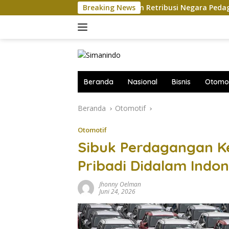
Langsung
asan DJP soal Penundaan Retribusi Negara Pedagang Online via
Breaking News
ke
konten
Beranda
Nasional
Bisnis
Otomot
Beranda
Otomotif
Otomotif
Sibuk Perdagangan K
Pribadi Didalam Indo
Jhonny Oelman
Juni 24, 2026