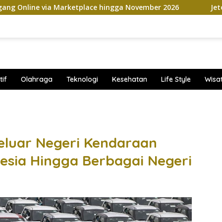
 Marketplace hingga November 2026
Jetour Bawa Empat
if
Olahraga
Teknologi
Kesehatan
Life Style
Wisa
band
eluar Negeri Kendaraan
nesia Hingga Berbagai Negeri