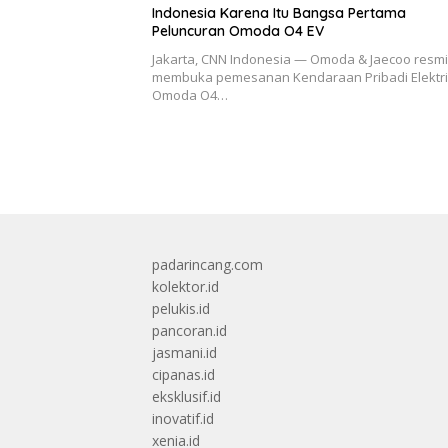
Indonesia Karena Itu Bangsa Pertama
Peluncuran Omoda O4 EV
Jakarta, CNN Indonesia — Omoda & Jaecoo resmi
membuka pemesanan Kendaraan Pribadi Elektr
Omoda O4…
padarincang.com
kolektor.id
pelukis.id
pancoran.id
jasmani.id
cipanas.id
eksklusif.id
inovatif.id
xenia.id