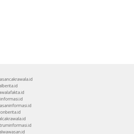
sancakrawala.id
lberita.id
awalafakta.id
uinformasi.id
saninformasi.id
zonberita.id
alcakrawala.id
truminformasi.id
alwawasan.id