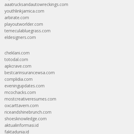
aaatrucksandautowreckings.com
youthlinkjamica.com
arbirate.com
playoutworlder.com
temeculabluegrass.com
eldesigners.com
cheklani.com
totodal.com
apkcrave.com
bestcarinsurancewsa.com
complidia.com
eveningupdates.com
mcochacks.com
mostcreativeresumes.com
oxcarttavern.com
riceandshinebrunch.com
shoesknowledge.com
aktualinformasi.id
faktadunia.id