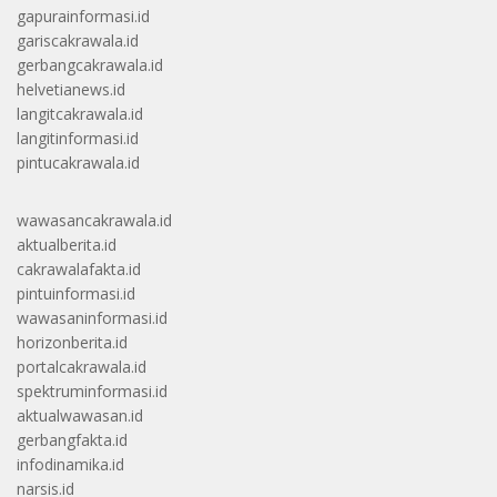
gapurainformasi.id
gariscakrawala.id
gerbangcakrawala.id
helvetianews.id
langitcakrawala.id
langitinformasi.id
pintucakrawala.id
wawasancakrawala.id
aktualberita.id
cakrawalafakta.id
pintuinformasi.id
wawasaninformasi.id
horizonberita.id
portalcakrawala.id
spektruminformasi.id
aktualwawasan.id
gerbangfakta.id
infodinamika.id
narsis.id