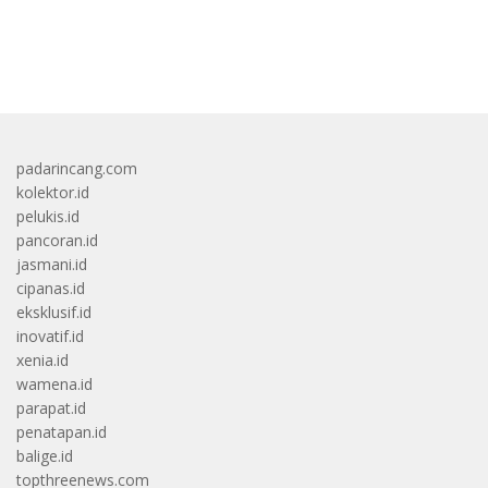
bandar besar starlight princess1000 bagi bonus
padarincang.com
kolektor.id
pelukis.id
pancoran.id
jasmani.id
cipanas.id
eksklusif.id
inovatif.id
xenia.id
wamena.id
parapat.id
penatapan.id
balige.id
topthreenews.com