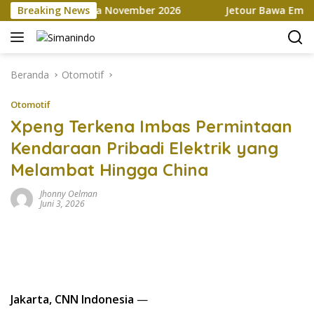
Langsung
etplace hingga November 2026
Breaking News
Jetour Bawa Empat SUV B
ke
konten
Beranda
Otomotif
Otomotif
Xpeng Terkena Imbas Permintaan
Kendaraan Pribadi Elektrik yang
Melambat Hingga China
Jhonny Oelman
Juni 3, 2026
Jakarta, CNN Indonesia
—