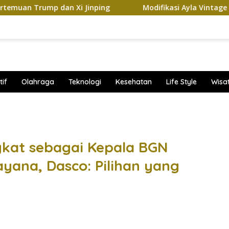
mp dan Xi Jinping
Modifikasi Ayla Vintage dan Gran M
if
Olahraga
Teknologi
Kesehatan
Life Style
Wisa
band
gkat sebagai Kepala BGN
yana, Dasco: Pilihan yang