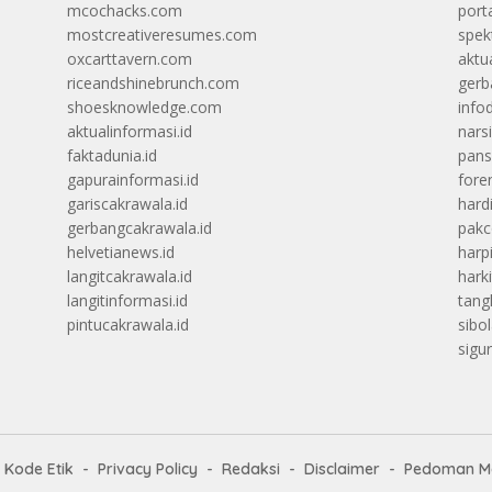
mcochacks.com
port
mostcreativeresumes.com
spek
oxcarttavern.com
aktu
riceandshinebrunch.com
gerb
shoesknowledge.com
info
aktualinformasi.id
narsi
faktadunia.id
pans
gapurainformasi.id
foren
gariscakrawala.id
hard
gerbangcakrawala.id
pak
helvetianews.id
harp
langitcakrawala.id
hark
langitinformasi.id
tang
pintucakrawala.id
sibo
sigu
Kode Etik
Privacy Policy
Redaksi
Disclaimer
Pedoman Me