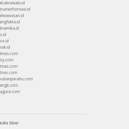
alcakrawala.id
truminformasi.id
alwawasan.id
angfakta.id
dinamika.id
s.id
os.id
sik.id
iknas.com
coy.com
itnas.com
itnas.com
kubanperahu.com
langit.com
ragura.com
dia Siber