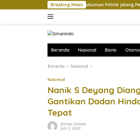
Langsung
AS-China Saling Balas Hukuman Politik Jelang Pertemuan Tru
Breaking News
ke
konten
Beranda
Nasional
Bisnis
Otomot
Beranda
Nasional
Nasional
Nanik S Deyang Dian
Gantikan Dadan Hinda
Tepat
Jhonny Oelman
Juni 3, 2026