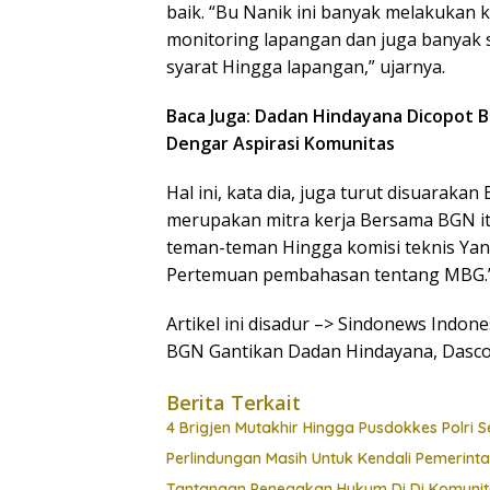
baik. “Bu Nanik ini banyak melakukan 
monitoring lapangan dan juga banyak
syarat Hingga lapangan,” ujarnya.
Baca Juga: Dadan Hindayana Dicopot 
Dengar Aspirasi Komunitas
Hal ini, kata dia, juga turut disuaraka
merupakan mitra kerja Bersama BGN it
teman-teman Hingga komisi teknis Yan
Pertemuan pembahasan tentang MBG.
Artikel ini disadur –> Sindonews Indo
BGN Gantikan Dadan Hindayana, Dasco:
Berita Terkait
4 Brigjen Mutakhir Hingga Pusdokkes Polri S
Perlindungan Masih Untuk Kendali Pemerint
Tantangan Penegakan Hukum Di Di Komunit