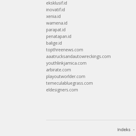
eksklusif.id
inovatif.id
xenia.id
wamena.id
parapat.id
penatapan.id
balige.id
topthreenews.com
aaatrucksandautowreckings.com
youthlinkjamica.com
arbirate.com
playoutworlder.com
temeculabluegrass.com
eldesigners.com
Indeks