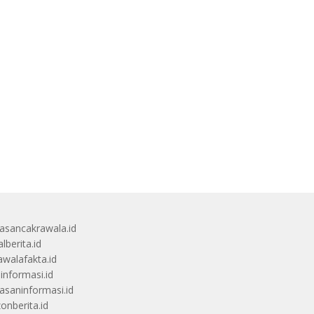
sancakrawala.id
lberita.id
awalafakta.id
uinformasi.id
saninformasi.id
zonberita.id