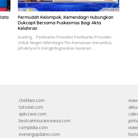
Data
Permudah Kelompok, Kemendagri Hubungkan
Dukcapil Bersama Puskesmas Bagi Akta
Kelahiran
loading… Pembantu Presiden Pembantu Presiden
Untuk Negeri (Mendagri) Tito Karnavian menyebut,
pihaknya Di mengintegrasikan layanan…
cheklani.com
wawa
totodal.com
aktua
apkcrave.com
cakr
bestcarinsurancewsa.com
pint
complidia.com
wawa
eveningupdates.com
hori