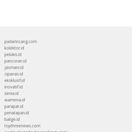
bandar besar starlight princess1000 bagi bonus
padarincang.com
kolektor.id
pelukis.id
pancoran.id
jasmani.id
cipanas.id
eksklusif.id
inovatif.id
xenia.id
wamena.id
parapat.id
penatapan.id
balige.id
topthreenews.com