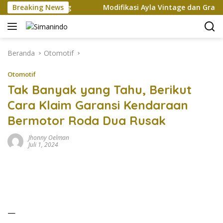
Langsung
an Xi Jinping
Breaking News
Modifikasi Ayla Vintage dan Gran Max R
ke
konten
Beranda
Otomotif
Otomotif
Tak Banyak yang Tahu, Berikut
Cara Klaim Garansi Kendaraan
Bermotor Roda Dua Rusak
Jhonny Oelman
Juli 1, 2024
—