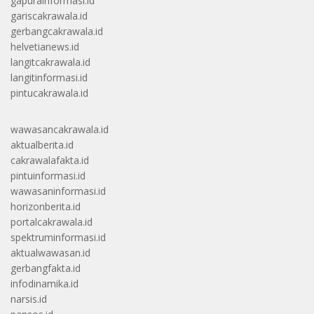
gapurainformasi.id
gariscakrawala.id
gerbangcakrawala.id
helvetianews.id
langitcakrawala.id
langitinformasi.id
pintucakrawala.id
wawasancakrawala.id
aktualberita.id
cakrawalafakta.id
pintuinformasi.id
wawasaninformasi.id
horizonberita.id
portalcakrawala.id
spektruminformasi.id
aktualwawasan.id
gerbangfakta.id
infodinamika.id
narsis.id