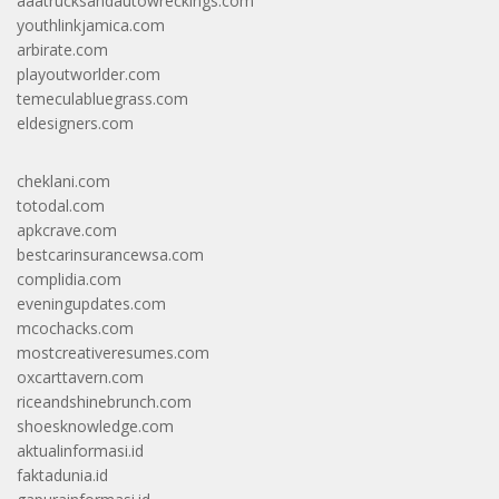
aaatrucksandautowreckings.com
youthlinkjamica.com
arbirate.com
playoutworlder.com
temeculabluegrass.com
eldesigners.com
cheklani.com
totodal.com
apkcrave.com
bestcarinsurancewsa.com
complidia.com
eveningupdates.com
mcochacks.com
mostcreativeresumes.com
oxcarttavern.com
riceandshinebrunch.com
shoesknowledge.com
aktualinformasi.id
faktadunia.id