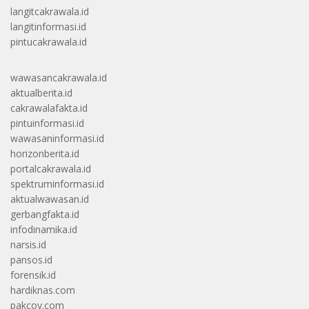
langitcakrawala.id
langitinformasi.id
pintucakrawala.id
wawasancakrawala.id
aktualberita.id
cakrawalafakta.id
pintuinformasi.id
wawasaninformasi.id
horizonberita.id
portalcakrawala.id
spektruminformasi.id
aktualwawasan.id
gerbangfakta.id
infodinamika.id
narsis.id
pansos.id
forensik.id
hardiknas.com
pakcoy.com