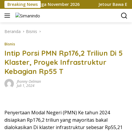
Langsung
rketplace hingga November 2026
Breaking News
Jetour Bawa Empat SUV
ke
konten
Beranda
Bisnis
Bisnis
Intip Porsi PMN Rp176,2 Triliun Di 5
Klaster, Proyek Infrastruktur
Kebagian Rp55 T
Jhonny Oelman
Juli 1, 2024
Penyertaan Modal Negeri (PMN) Ke tahun 2024
disiapkan Rp176,2 triliun yang mayoritas bakal
dialokasikan Di klaster infrastruktur sebesar Rp55,21