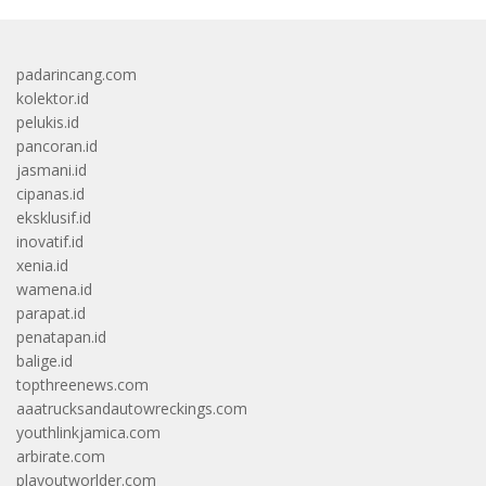
padarincang.com
kolektor.id
pelukis.id
pancoran.id
jasmani.id
cipanas.id
eksklusif.id
inovatif.id
xenia.id
wamena.id
parapat.id
penatapan.id
balige.id
topthreenews.com
aaatrucksandautowreckings.com
youthlinkjamica.com
arbirate.com
playoutworlder.com