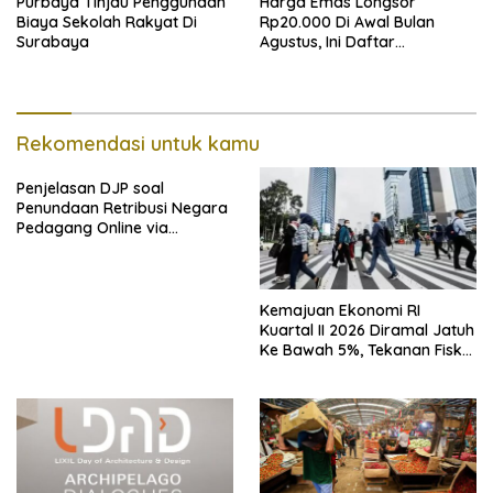
Purbaya Tinjau Penggunaan
Harga Emas Longsor
Biaya Sekolah Rakyat Di
Rp20.000 Di Awal Bulan
Surabaya
Agustus, Ini Daftar
Lengkapnya
Rekomendasi untuk kamu
Penjelasan DJP soal
Penundaan Retribusi Negara
Pedagang Online via
Marketplace hingga
November 2026
Kemajuan Ekonomi RI
Kuartal II 2026 Diramal Jatuh
Ke Bawah 5%, Tekanan Fiskal
Karena Itu Sorotan