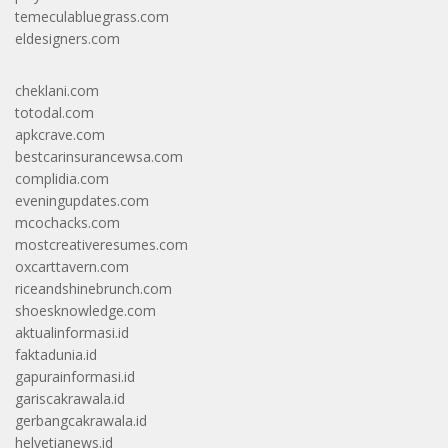
temeculabluegrass.com
eldesigners.com
cheklani.com
totodal.com
apkcrave.com
bestcarinsurancewsa.com
complidia.com
eveningupdates.com
mcochacks.com
mostcreativeresumes.com
oxcarttavern.com
riceandshinebrunch.com
shoesknowledge.com
aktualinformasi.id
faktadunia.id
gapurainformasi.id
gariscakrawala.id
gerbangcakrawala.id
helvetianews.id