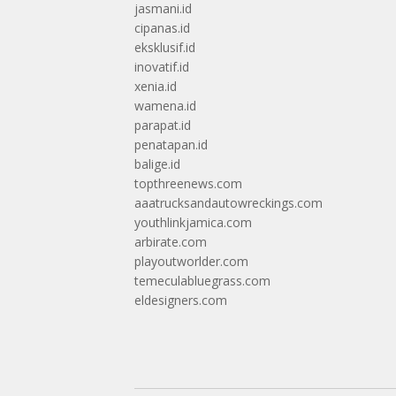
jasmani.id
cipanas.id
eksklusif.id
inovatif.id
xenia.id
wamena.id
parapat.id
penatapan.id
balige.id
topthreenews.com
aaatrucksandautowreckings.com
youthlinkjamica.com
arbirate.com
playoutworlder.com
temeculabluegrass.com
eldesigners.com