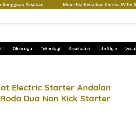
n Pasokan
Mobil Kia Kenalkan Carens EV Ke GIIAS 2026, 
if
Olahraga
Teknologi
Kesehatan
Life Style
Wisa
band
t Electric Starter Andalan
Roda Dua Non Kick Starter