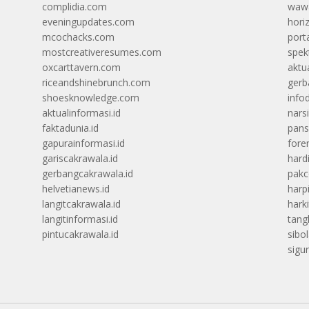
complidia.com
wawa
eveningupdates.com
hori
mcochacks.com
port
mostcreativeresumes.com
spek
oxcarttavern.com
aktu
riceandshinebrunch.com
gerb
shoesknowledge.com
info
aktualinformasi.id
narsi
faktadunia.id
pans
gapurainformasi.id
foren
gariscakrawala.id
hard
gerbangcakrawala.id
pak
helvetianews.id
harp
langitcakrawala.id
hark
langitinformasi.id
tang
pintucakrawala.id
sibo
sigu