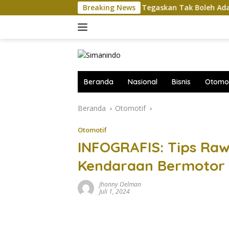
Langsung
h
Komut Pertamina Tegaskan Tak Boleh Ada Ganggua
Breaking News
ke
konten
Beranda
Nasional
Bisnis
Otomot
Beranda
Otomotif
Otomotif
INFOGRAFIS: Tips Rawa
Kendaraan Bermotor 
Jhonny Oelman
Juli 1, 2024