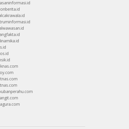
saninformasi.id
zonberita.id
alcakrawala.id
truminformasi.id
alwawasan.id
angfakta.id
dinamika.id
s.id
os.id
sik.id
iknas.com
coy.com
itnas.com
itnas.com
kubanperahu.com
langit.com
ragura.com