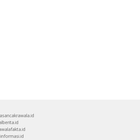
sancakrawala.id
lberita.id
awalafakta.id
uinformasi.id