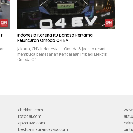
 F
Indonesia Karena Itu Bangsa Pertama
Peluncuran Omoda O4 EV
ort
Jakarta, CNN Indonesia — Omoda & Jaecoo resmi
membuka pemesanan Kendaraan Pribadi Elektrik
Omoda O4…
cheklani.com
wawa
totodal.com
aktua
apkcrave.com
cakr
bestcarinsurancewsa.com
pint