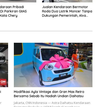
ndaraan Pribadi
Jualan Kendaraan Bermotor
Di Parkiran GIIAS
Roda Dua Listrik Moncer Tanpa
 Kata Chery
Dukungan Pemerintah, Alva
Sorot Harga Solar Naik
i
Modifikasi Ayla Vintage dan Gran Max Retro
Bersama Sebab Itu Hadiah Undian Daihatsu
r
Jakarta, CNN Indonesia — Astra Daihatsu Kendaraan
Bermotor Roda Dua (ADM) kembali membawa