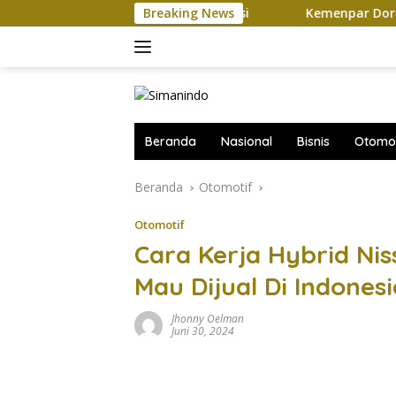
Langsung
tap Harus Ikuti Seleksi
Breaking News
Kemenpar Dorong Wisata Yacht
ke
konten
Beranda
Nasional
Bisnis
Otomot
Beranda
Otomotif
Otomotif
Cara Kerja Hybrid Ni
Mau Dijual Di Indonesi
Jhonny Oelman
Juni 30, 2024