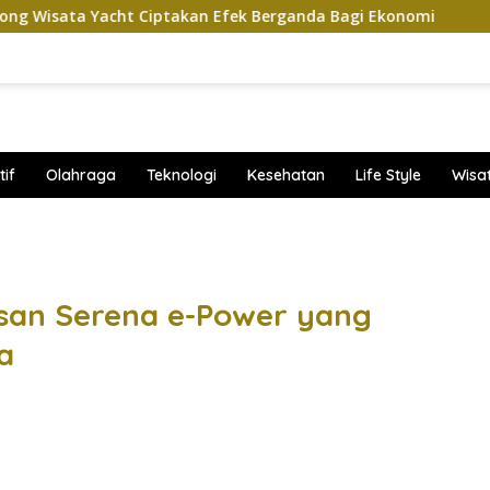
 Ciptakan Efek Berganda Bagi Ekonomi
Penampilan dan
if
Olahraga
Teknologi
Kesehatan
Life Style
Wisa
band
ssan Serena e-Power yang
a