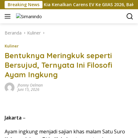
Langsung
Breaking News
Mobil Kia Kenalkan Carens EV Ke GIIAS 2026, Bakal Dipro
ke
konten
Beranda
Kuliner
Kuliner
Bentuknya Meringkuk seperti
Bersujud, Ternyata Ini Filosofi
Ayam Ingkung
Jhonny Oelman
Juni 15, 2026
Jakarta
–
Ayam ingkung menjadi sajian khas malam Satu Suro