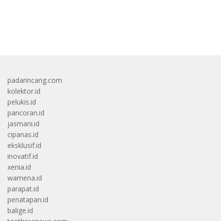
bandar besar starlight princess1000 bagi bonus
padarincang.com
kolektor.id
pelukis.id
pancoran.id
jasmani.id
cipanas.id
eksklusif.id
inovatif.id
xenia.id
wamena.id
parapat.id
penatapan.id
balige.id