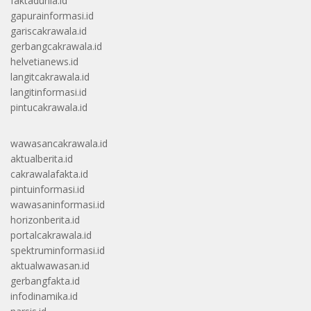
faktadunia.id
gapurainformasi.id
gariscakrawala.id
gerbangcakrawala.id
helvetianews.id
langitcakrawala.id
langitinformasi.id
pintucakrawala.id
wawasancakrawala.id
aktualberita.id
cakrawalafakta.id
pintuinformasi.id
wawasaninformasi.id
horizonberita.id
portalcakrawala.id
spektruminformasi.id
aktualwawasan.id
gerbangfakta.id
infodinamika.id