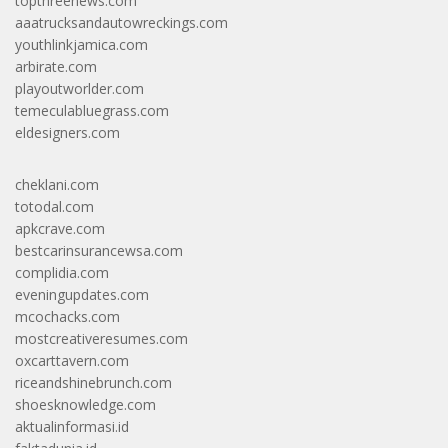
topthreenews.com
aaatrucksandautowreckings.com
youthlinkjamica.com
arbirate.com
playoutworlder.com
temeculabluegrass.com
eldesigners.com
cheklani.com
totodal.com
apkcrave.com
bestcarinsurancewsa.com
complidia.com
eveningupdates.com
mcochacks.com
mostcreativeresumes.com
oxcarttavern.com
riceandshinebrunch.com
shoesknowledge.com
aktualinformasi.id