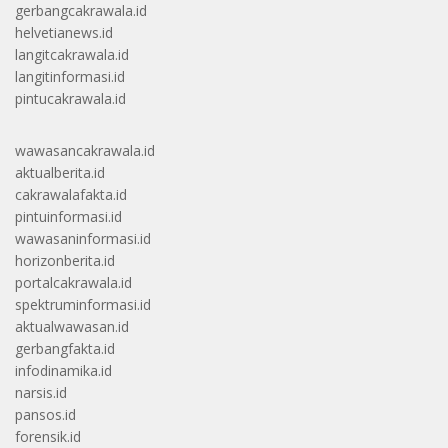
gerbangcakrawala.id
helvetianews.id
langitcakrawala.id
langitinformasi.id
pintucakrawala.id
wawasancakrawala.id
aktualberita.id
cakrawalafakta.id
pintuinformasi.id
wawasaninformasi.id
horizonberita.id
portalcakrawala.id
spektruminformasi.id
aktualwawasan.id
gerbangfakta.id
infodinamika.id
narsis.id
pansos.id
forensik.id