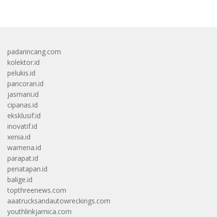
padarincang.com
kolektor.id
pelukis.id
pancoran.id
jasmani.id
cipanas.id
eksklusif.id
inovatif.id
xenia.id
wamena.id
parapat.id
penatapan.id
balige.id
topthreenews.com
aaatrucksandautowreckings.com
youthlinkjamica.com