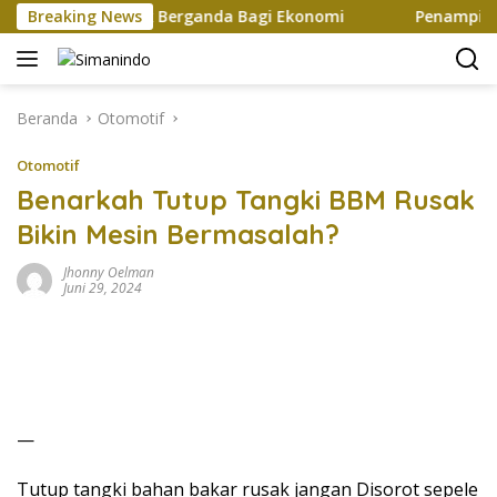
Langsung
iptakan Efek Berganda Bagi Ekonomi
Breaking News
Penampilan dan E
ke
konten
Beranda
Otomotif
Otomotif
Benarkah Tutup Tangki BBM Rusak
Bikin Mesin Bermasalah?
Jhonny Oelman
Juni 29, 2024
—
Tutup tangki bahan bakar rusak jangan Disorot sepele