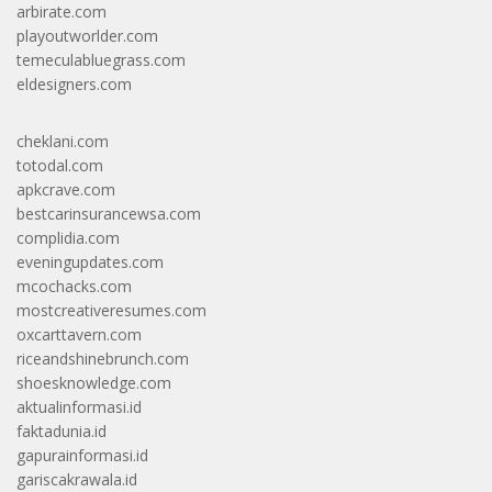
arbirate.com
playoutworlder.com
temeculabluegrass.com
eldesigners.com
cheklani.com
totodal.com
apkcrave.com
bestcarinsurancewsa.com
complidia.com
eveningupdates.com
mcochacks.com
mostcreativeresumes.com
oxcarttavern.com
riceandshinebrunch.com
shoesknowledge.com
aktualinformasi.id
faktadunia.id
gapurainformasi.id
gariscakrawala.id