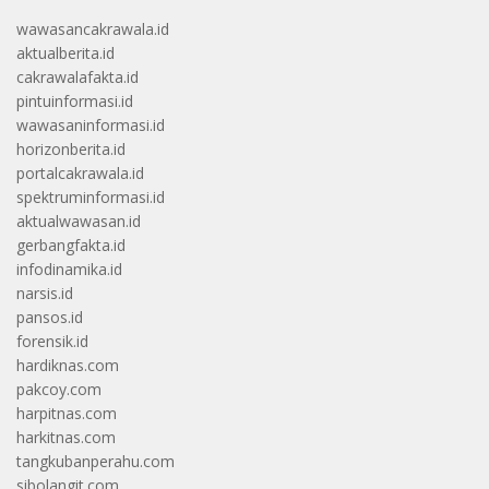
wawasancakrawala.id
aktualberita.id
cakrawalafakta.id
pintuinformasi.id
wawasaninformasi.id
horizonberita.id
portalcakrawala.id
spektruminformasi.id
aktualwawasan.id
gerbangfakta.id
infodinamika.id
narsis.id
pansos.id
forensik.id
hardiknas.com
pakcoy.com
harpitnas.com
harkitnas.com
tangkubanperahu.com
sibolangit.com