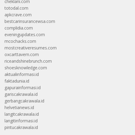
cheklani.com
totodal.com
apkcrave.com
bestcarinsurancewsa.com
complidia.com
eveningupdates.com
mcochacks.com
mostcreativeresumes.com
oxcarttavern.com
riceandshinebrunch.com
shoesknowledge.com
aktualinformasi.id
faktadunia.id
gapurainformasi.id
gariscakrawala.id
gerbangcakrawala.id
helvetianews.id
langitcakrawala.id
langitinformasi.id
pintucakrawala.id