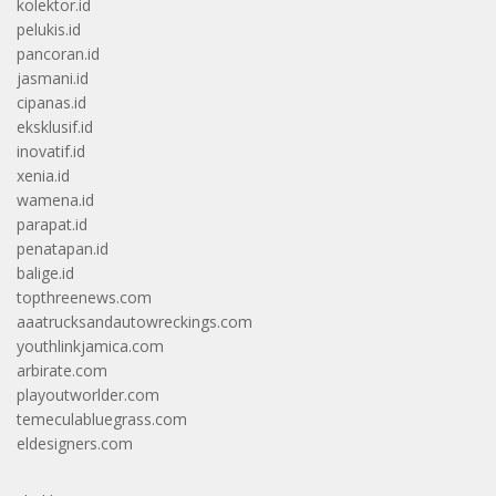
kolektor.id
pelukis.id
pancoran.id
jasmani.id
cipanas.id
eksklusif.id
inovatif.id
xenia.id
wamena.id
parapat.id
penatapan.id
balige.id
topthreenews.com
aaatrucksandautowreckings.com
youthlinkjamica.com
arbirate.com
playoutworlder.com
temeculabluegrass.com
eldesigners.com