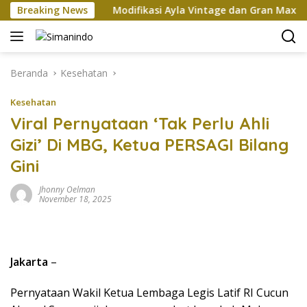
Langsung
Jinping
Breaking News
Modifikasi Ayla Vintage dan Gran Max Retro B
ke
konten
Beranda
Kesehatan
Kesehatan
Viral Pernyataan ‘Tak Perlu Ahli
Gizi’ Di MBG, Ketua PERSAGI Bilang
Gini
Jhonny Oelman
November 18, 2025
Jakarta
–
Pernyataan Wakil Ketua Lembaga Legis Latif RI Cucun