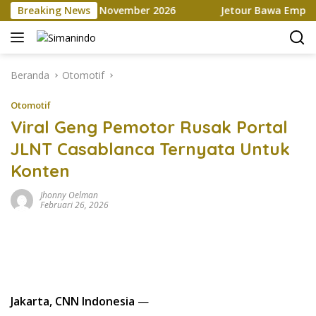
Langsung
place hingga November 2026
Breaking News
Jetour Bawa Empat SUV Bed
ke
konten
Beranda
Otomotif
Otomotif
Viral Geng Pemotor Rusak Portal
JLNT Casablanca Ternyata Untuk
Konten
Jhonny Oelman
Februari 26, 2026
Jakarta, CNN Indonesia
—