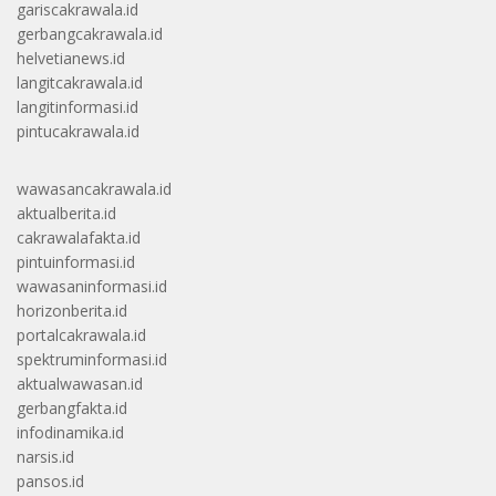
gariscakrawala.id
gerbangcakrawala.id
helvetianews.id
langitcakrawala.id
langitinformasi.id
pintucakrawala.id
wawasancakrawala.id
aktualberita.id
cakrawalafakta.id
pintuinformasi.id
wawasaninformasi.id
horizonberita.id
portalcakrawala.id
spektruminformasi.id
aktualwawasan.id
gerbangfakta.id
infodinamika.id
narsis.id
pansos.id