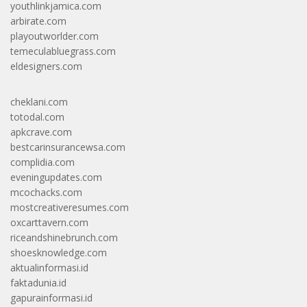
youthlinkjamica.com
arbirate.com
playoutworlder.com
temeculabluegrass.com
eldesigners.com
cheklani.com
totodal.com
apkcrave.com
bestcarinsurancewsa.com
complidia.com
eveningupdates.com
mcochacks.com
mostcreativeresumes.com
oxcarttavern.com
riceandshinebrunch.com
shoesknowledge.com
aktualinformasi.id
faktadunia.id
gapurainformasi.id