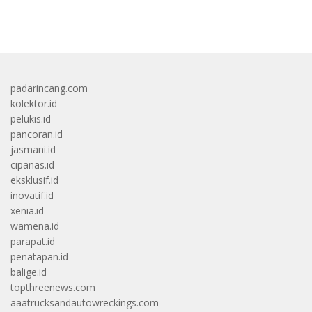
bandar besar starlight princess1000 bagi bonus
padarincang.com
kolektor.id
pelukis.id
pancoran.id
jasmani.id
cipanas.id
eksklusif.id
inovatif.id
xenia.id
wamena.id
parapat.id
penatapan.id
balige.id
topthreenews.com
aaatrucksandautowreckings.com