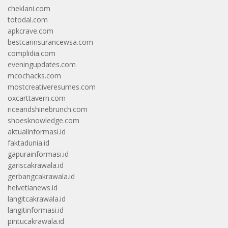
cheklani.com
totodal.com
apkcrave.com
bestcarinsurancewsa.com
complidia.com
eveningupdates.com
mcochacks.com
mostcreativeresumes.com
oxcarttavern.com
riceandshinebrunch.com
shoesknowledge.com
aktualinformasi.id
faktadunia.id
gapurainformasi.id
gariscakrawala.id
gerbangcakrawala.id
helvetianews.id
langitcakrawala.id
langitinformasi.id
pintucakrawala.id