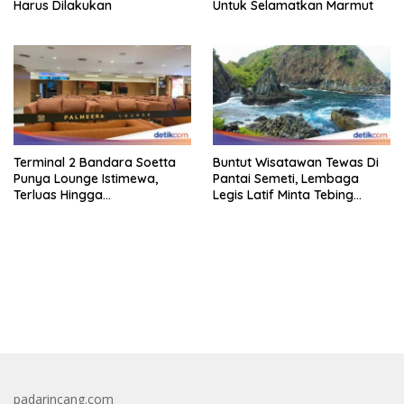
Harus Dilakukan
Untuk Selamatkan Marmut
Terminal 2 Bandara Soetta
Buntut Wisatawan Tewas Di
Punya Lounge Istimewa,
Pantai Semeti, Lembaga
Terluas Hingga
Legis Latif Minta Tebing
Organisasiregional
Dipasang Pagar Pembatas
bandar besar starlight princess1000 bagi bonus
padarincang.com