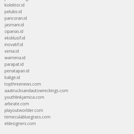
kolektor.id
pelukis.id
pancoran.id
jasmani.id
cipanas.id
eksklusif.id
inovatif.id
xenia.id
wamena.id
parapat.id
penatapan.id
balige.id
topthreenews.com
aaatrucksandautowreckings.com
youthlinkjamica.com
arbirate.com
playoutworlder.com
temeculabluegrass.com
eldesigners.com