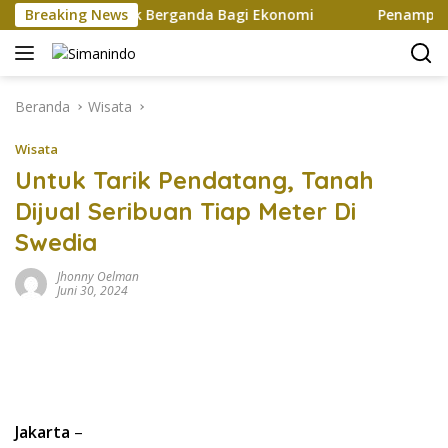
Langsung
iptakan Efek Berganda Bagi Ekonomi
Breaking News
Penampilan dan E
ke
konten
Beranda
Wisata
Wisata
Untuk Tarik Pendatang, Tanah
Dijual Seribuan Tiap Meter Di
Swedia
Jhonny Oelman
Juni 30, 2024
Jakarta
–