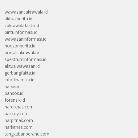
wawasancakrawala.id
aktualberita.id
cakrawalafakta.id
pintuinformasi.id
wawasaninformasi.id
horizonberita.id
portalcakrawala.id
spektruminformasi.id
aktualwawasan.id
gerbangfakta.id
infodinamika.id
narsis.id
pansos.id
forensik.id
hardiknas.com
pakcoy.com
harpitnas.com
harkitnas.com
tangkubanperahu.com