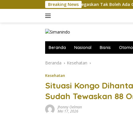
Langsung
Komut Pertamina Tegaskan Tak Boleh Ada Gangguan P
Breaking News
ke
konten
Beranda
Nasional
Bisnis
Otomot
Beranda
Kesehatan
Kesehatan
Situasi Kongo Dihant
Sudah Tewaskan 88 O
Jhonny Oelman
Mei 17, 2026