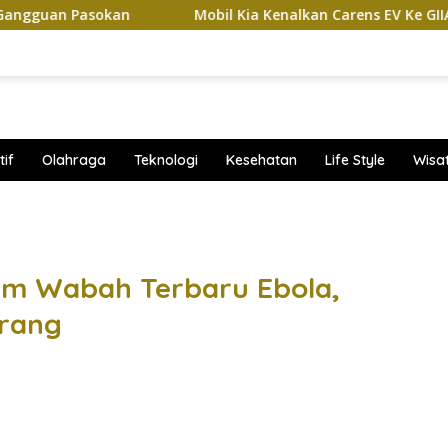
asokan
Mobil Kia Kenalkan Carens EV Ke GIIAS 2026, Bak
if
Olahraga
Teknologi
Kesehatan
Life Style
Wisa
band
am Wabah Terbaru Ebola,
rang