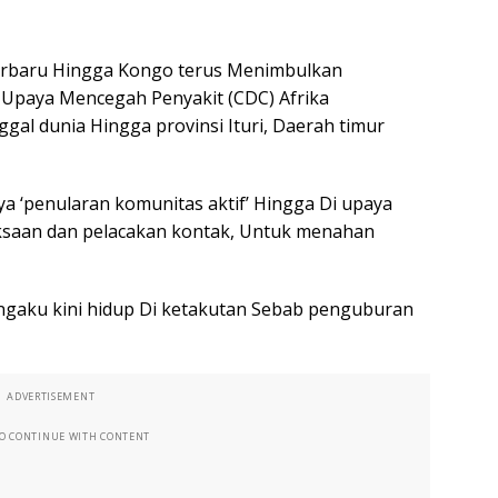
terbaru Hingga Kongo terus Menimbulkan
 Upaya Mencegah Penyakit (CDC) Afrika
gal dunia Hingga provinsi Ituri, Daerah timur
a ‘penularan komunitas aktif’ Hingga Di upaya
saan dan pelacakan kontak, Untuk menahan
engaku kini hidup Di ketakutan Sebab penguburan
ADVERTISEMENT
TO CONTINUE WITH CONTENT