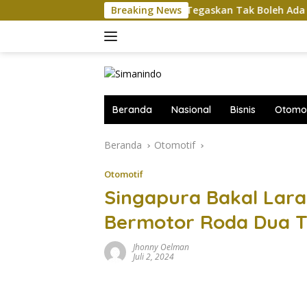
Langsung
h
Komut Pertamina Tegaskan Tak Boleh Ada Gangguan
Breaking News
ke
konten
Beranda
Nasional
Bisnis
Otomot
Beranda
Otomotif
Otomotif
Singapura Bakal Lar
Bermotor Roda Dua Tu
Jhonny Oelman
Juli 2, 2024