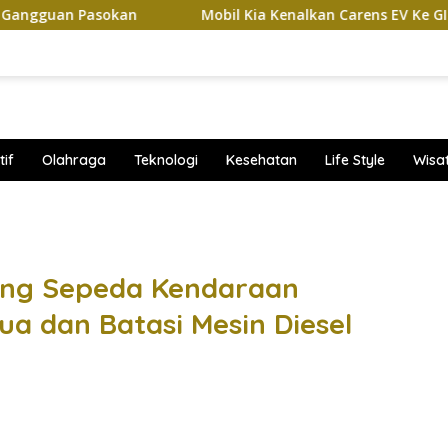
 Pasokan
Mobil Kia Kenalkan Carens EV Ke GIIAS 2026, B
if
Olahraga
Teknologi
Kesehatan
Life Style
Wisa
band
ang Sepeda Kendaraan
a dan Batasi Mesin Diesel