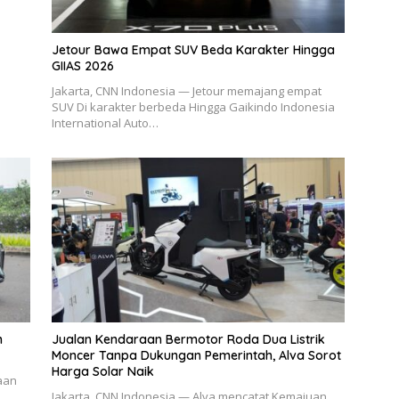
Jetour Bawa Empat SUV Beda Karakter Hingga
GIIAS 2026
Jakarta, CNN Indonesia — Jetour memajang empat
SUV Di karakter berbeda Hingga Gaikindo Indonesia
International Auto…
n
Jualan Kendaraan Bermotor Roda Dua Listrik
Moncer Tanpa Dukungan Pemerintah, Alva Sorot
Harga Solar Naik
aan
Jakarta, CNN Indonesia — Alva mencatat Kemajuan