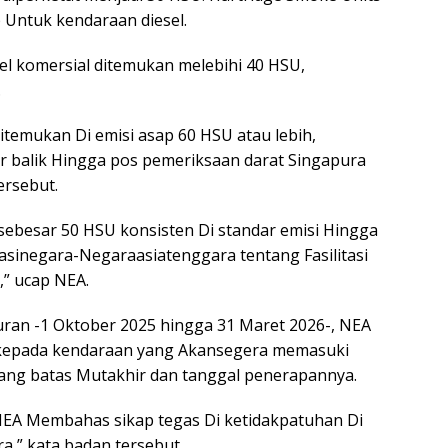
p Untuk kendaraan diesel.
esel komersial ditemukan melebihi 40 HSU,
.
ditemukan Di emisi asap 60 HSU atau lebih,
r balik Hingga pos pemeriksaan darat Singapura
ersebut.
sebesar 50 HSU konsisten Di standar emisi Hingga
asinegara-Negaraasiatenggara tentang Fasilitasi
,” ucap NEA.
ran -1 Oktober 2025 hingga 31 Maret 2026-, NEA
kepada kendaraan yang Akansegera memasuki
ng batas Mutakhir dan tanggal penerapannya.
 NEA Membahas sikap tegas Di ketidakpatuhan Di
a,” kata badan tersebut.