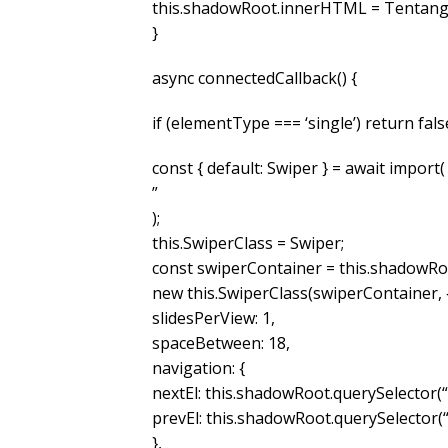
this.shadowRoot.innerHTML = Tentang
}
async connectedCallback() {
if (elementType === ‘single’) return fals
const { default: Swiper } = await import(
”
);
this.SwiperClass = Swiper;
const swiperContainer = this.shadowRoo
new this.SwiperClass(swiperContainer, 
slidesPerView: 1,
spaceBetween: 18,
navigation: {
nextEl: this.shadowRoot.querySelector(“
prevEl: this.shadowRoot.querySelector(
},