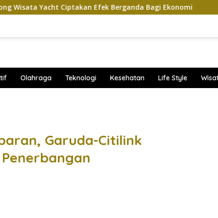
ht Ciptakan Efek Berganda Bagi Ekonomi
Penampilan d
if
Olahraga
Teknologi
Kesehatan
Life Style
Wisa
band
aran, Garuda-Citilink
a Penerbangan