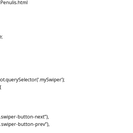
Penulis.html
e;
t.querySelector(‘.mySwiper’);
{
.swiper-button-next”),
“.swiper-button-prev”),