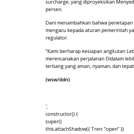
surcharge, yang diproyeksikan Menyedi
persen.
Dani menambahkan bahwa penetapan har
mengacu kepada aturan pemerintah yak
regulator.
“Kami berharap kesiapan angkutan Le
merencanakan perjalanan Didalam leb
terbang yang aman, nyaman, dan tepat 
(wsw/ddn)
`;
constructor() {
super()
this.attachShadow({ Tren: “open” })