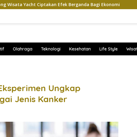
Ciptakan Efek Berganda Bagi Ekonomi
Penampilan dan 
if
Olahraga
Teknologi
Kesehatan
Life Style
Wisa
band
Eksperimen Ungkap
gai Jenis Kanker