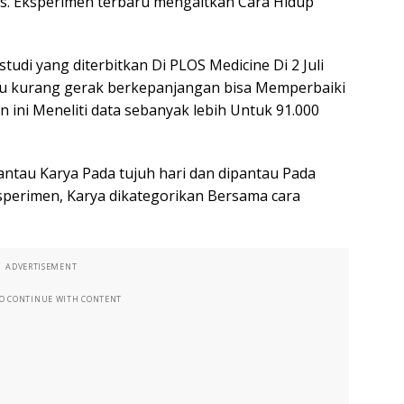
tas. Eksperimen terbaru mengaitkan Cara Hidup
tudi yang diterbitkan Di PLOS Medicine Di 2 Juli
u kurang gerak berkepanjangan bisa Memperbaiki
n ini Meneliti data sebanyak lebih Untuk 91.000
ntau Karya Pada tujuh hari dan dipantau Pada
ksperimen, Karya dikategorikan Bersama cara
ADVERTISEMENT
TO CONTINUE WITH CONTENT