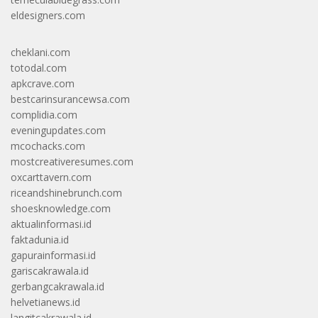
eldesigners.com
cheklani.com
totodal.com
apkcrave.com
bestcarinsurancewsa.com
complidia.com
eveningupdates.com
mcochacks.com
mostcreativeresumes.com
oxcarttavern.com
riceandshinebrunch.com
shoesknowledge.com
aktualinformasi.id
faktadunia.id
gapurainformasi.id
gariscakrawala.id
gerbangcakrawala.id
helvetianews.id
langitcakrawala.id