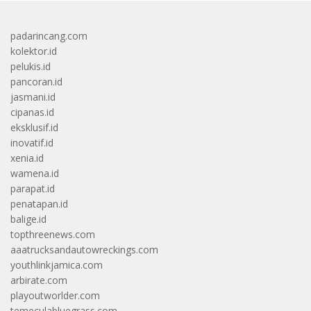
padarincang.com
kolektor.id
pelukis.id
pancoran.id
jasmani.id
cipanas.id
eksklusif.id
inovatif.id
xenia.id
wamena.id
parapat.id
penatapan.id
balige.id
topthreenews.com
aaatrucksandautowreckings.com
youthlinkjamica.com
arbirate.com
playoutworlder.com
temeculabluegrass.com