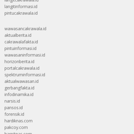
langitinformasi.id
pintucakrawala.id
wawasancakrawala.id
aktualberita.id
cakrawalafakta.id
pintuinformasi.id
wawasaninformasi.id
horizonberita.id
portalcakrawala.id
spektruminformasi.id
aktualwawasan.id
gerbangfakta.id
infodinamika.id
narsis.id
pansos.id
forensik.id
hardiknas.com
pakcoy.com
harpitnas.com