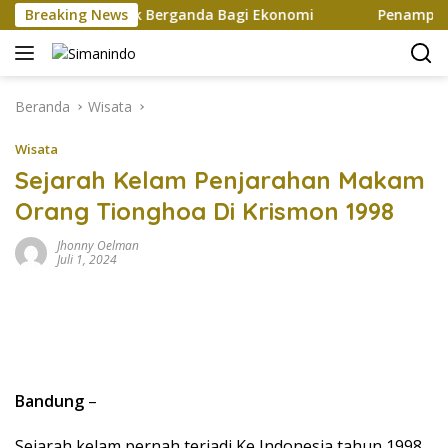
Langsung
iptakan Efek Berganda Bagi Ekonomi
Breaking News
Penampilan dan E
ke
konten
Beranda
Wisata
Wisata
Sejarah Kelam Penjarahan Makam
Orang Tionghoa Di Krismon 1998
Jhonny Oelman
Juli 1, 2024
Bandung
–
Sejarah kelam pernah terjadi Ke Indonesia tahun 1998