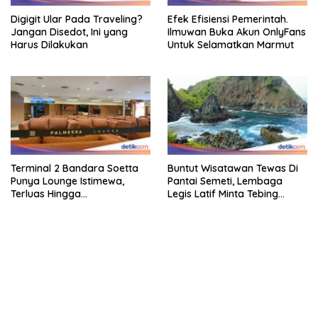
Digigit Ular Pada Traveling?
Efek Efisiensi Pemerintah.
Jangan Disedot, Ini yang
Ilmuwan Buka Akun OnlyFans
Harus Dilakukan
Untuk Selamatkan Marmut
Terminal 2 Bandara Soetta
Buntut Wisatawan Tewas Di
Punya Lounge Istimewa,
Pantai Semeti, Lembaga
Terluas Hingga
Legis Latif Minta Tebing
Organisasiregional
Dipasang Pagar Pembatas
bandar besar starlight princess1000 bagi bonus