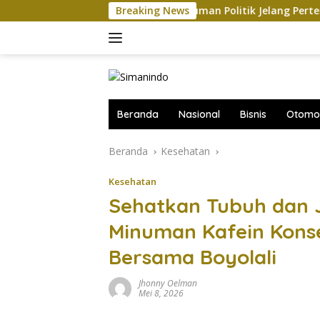
Langsung
-China Saling Balas Hukuman Politik Jelang Pertemuan Trump da
Breaking News
ke
konten
Beranda
Nasional
Bisnis
Otomot
Beranda
Kesehatan
Kesehatan
Sehatkan Tubuh dan J
Minuman Kafein Kons
Bersama Boyolali
Jhonny Oelman
Mei 8, 2026