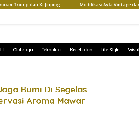
n Xi Jinping
Modifikasi Ayla Vintage dan Gran Max Re
if
Olahraga
Teknologi
Kesehatan
Life Style
Wisa
band
aga Bumi Di Segelas
ervasi Aroma Mawar