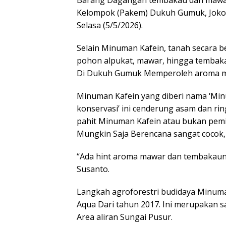
Barang Dagangan tembakau dan mawar,
Kelompok (Pakem) Dukuh Gumuk, Joko 
Selasa (5/5/2026).
Selain Minuman Kafein, tanah secara b
pohon alpukat, mawar, hingga tembaka
Di Dukuh Gumuk Memperoleh aroma m
Minuman Kafein yang diberi nama ‘Mi
konservasi’ ini cenderung asam dan rin
pahit Minuman Kafein atau bukan pem
Mungkin Saja Berencana sangat cocok
“Ada hint aroma mawar dan tembakauny
Susanto.
Langkah agroforestri budidaya Minuma
Aqua Dari tahun 2017. Ini merupakan sa
Area aliran Sungai Pusur.