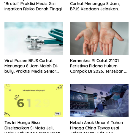
‘Brutal’, Praktisi Medis Gizi
Curhat Menunggu 8 Jam,
Ingatkan Risiko Darah Tinggi
BPJS Keadaan Jelaskan
Aturannya
Viral Pasien BPJS Curhat
Kemenkes RI Catat 21.101
Menunggu 8 Jam Malah Di-
Peristiwa Pidana Hukum
bully, Praktisi Medis Senior
Campak Di 2026, Tersebar Di
Angkat Bicara
36 Provinsi
Tes Ini Hanya Bisa
Heboh Anak Umur 6 Tahun
Diselesaikan Si Mata Jeli,
Hingga China Tewas usai