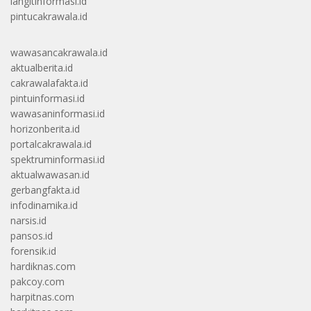
langitinformasi.id
pintucakrawala.id
wawasancakrawala.id
aktualberita.id
cakrawalafakta.id
pintuinformasi.id
wawasaninformasi.id
horizonberita.id
portalcakrawala.id
spektruminformasi.id
aktualwawasan.id
gerbangfakta.id
infodinamika.id
narsis.id
pansos.id
forensik.id
hardiknas.com
pakcoy.com
harpitnas.com