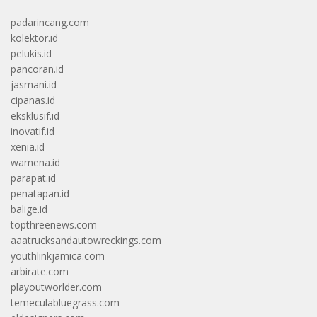
padarincang.com
kolektor.id
pelukis.id
pancoran.id
jasmani.id
cipanas.id
eksklusif.id
inovatif.id
xenia.id
wamena.id
parapat.id
penatapan.id
balige.id
topthreenews.com
aaatrucksandautowreckings.com
youthlinkjamica.com
arbirate.com
playoutworlder.com
temeculabluegrass.com