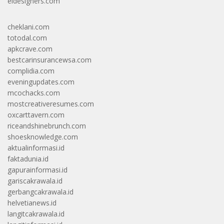
eldesigners.com
cheklani.com
totodal.com
apkcrave.com
bestcarinsurancewsa.com
complidia.com
eveningupdates.com
mcochacks.com
mostcreativeresumes.com
oxcarttavern.com
riceandshinebrunch.com
shoesknowledge.com
aktualinformasi.id
faktadunia.id
gapurainformasi.id
gariscakrawala.id
gerbangcakrawala.id
helvetianews.id
langitcakrawala.id