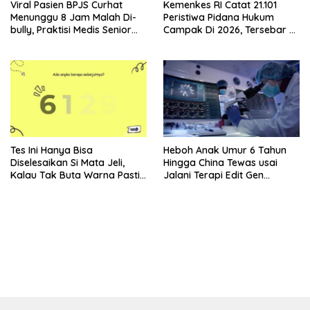
Viral Pasien BPJS Curhat
Kemenkes RI Catat 21.101
Menunggu 8 Jam Malah Di-
Peristiwa Pidana Hukum
bully, Praktisi Medis Senior
Campak Di 2026, Tersebar Di
Angkat Bicara
36 Provinsi
Tes Ini Hanya Bisa
Heboh Anak Umur 6 Tahun
Diselesaikan Si Mata Jeli,
Hingga China Tewas usai
Kalau Tak Buta Warna Pasti
Jalani Terapi Edit Gen
Mudah
Eksperimental
bandar besar starlight princess1000 bagi bonus