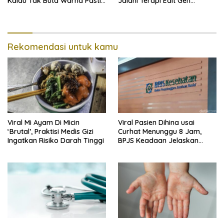
Kalau Tak Buta Warna Pasti
Jalani Terapi Edit Gen
Mudah
Eksperimental
Rekomendasi untuk kamu
Viral Mi Ayam Di Micin
Viral Pasien Dihina usai
‘Brutal’, Praktisi Medis Gizi
Curhat Menunggu 8 Jam,
Ingatkan Risiko Darah Tinggi
BPJS Keadaan Jelaskan
Aturannya