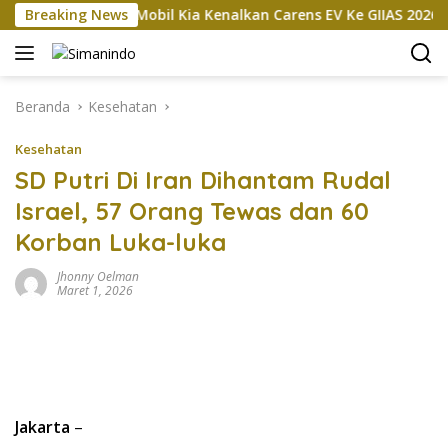
Langsung
sokan
Breaking News
Mobil Kia Kenalkan Carens EV Ke GIIAS 2026, Bakal
ke
konten
Beranda
Kesehatan
Kesehatan
SD Putri Di Iran Dihantam Rudal
Israel, 57 Orang Tewas dan 60
Korban Luka-luka
Jhonny Oelman
Maret 1, 2026
Jakarta
–