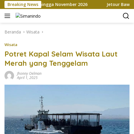
Langsung
a Marketplace hingga November 2026
Breaking News
Jetour Bawa Empat
ke
konten
Beranda
Wisata
Wisata
Potret Kapal Selam Wisata Laut
Merah yang Tenggelam
Jhonny Oelman
April 1, 2025