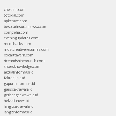
cheklani.com
totodal.com
apkcrave.com
bestcarinsurancewsa.com
complidia.com
eveningupdates.com
mcochacks.com
mostcreativeresumes.com
oxcarttavern.com
riceandshinebrunch.com
shoesknowledge.com
aktualinformasi.id
faktadunia.id
gapurainformasi.id
gariscakrawala.id
gerbangcakrawala.id
helvetianews.id
langitcakrawala.id
langitinformasi.id