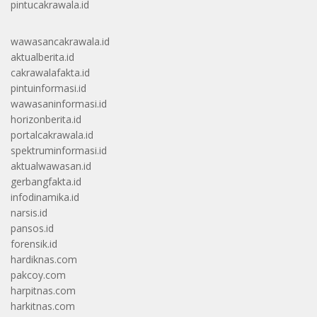
pintucakrawala.id
wawasancakrawala.id
aktualberita.id
cakrawalafakta.id
pintuinformasi.id
wawasaninformasi.id
horizonberita.id
portalcakrawala.id
spektruminformasi.id
aktualwawasan.id
gerbangfakta.id
infodinamika.id
narsis.id
pansos.id
forensik.id
hardiknas.com
pakcoy.com
harpitnas.com
harkitnas.com