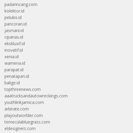
padarincang.com
kolektor.id
pelukis.id
pancoran.id
jasmani.id
cipanas.id
eksklusif.id
inovatif.id
xenia.id
wamena.id
parapat.id
penatapan.id
balige.id
topthreenews.com
aaatrucksandautowreckings.com
youthlinkjamica.com
arbirate.com
playoutworlder.com
temeculabluegrass.com
eldesigners.com