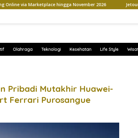
Marketplace hingga November 2026
Jetour Bawa Empat S
if
Olahraga
Teknologi
Kesehatan
Life Style
Wisa
band
 Pribadi Mutakhir Huawei-
rt Ferrari Purosangue