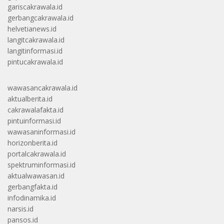
gariscakrawala.id
gerbangcakrawala.id
helvetianews.id
langitcakrawala.id
langitinformasi.id
pintucakrawala.id
wawasancakrawala.id
aktualberita.id
cakrawalafakta.id
pintuinformasi.id
wawasaninformasi.id
horizonberita.id
portalcakrawala.id
spektruminformasi.id
aktualwawasan.id
gerbangfakta.id
infodinamika.id
narsis.id
pansos.id