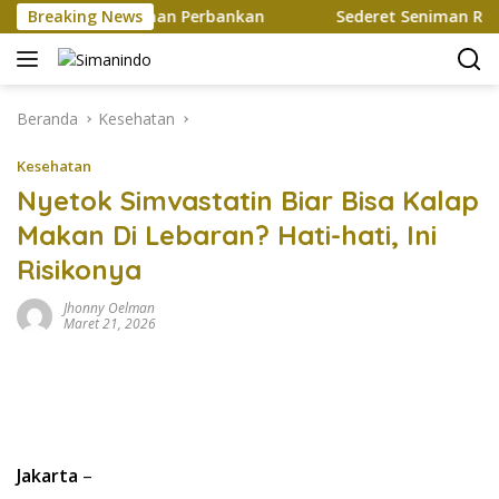
Langsung
Mutakhir Layanan Perbankan
Breaking News
Sederet Seniman Ramaikan 
ke
konten
Beranda
Kesehatan
Kesehatan
Nyetok Simvastatin Biar Bisa Kalap
Makan Di Lebaran? Hati-hati, Ini
Risikonya
Jhonny Oelman
Maret 21, 2026
Jakarta
–