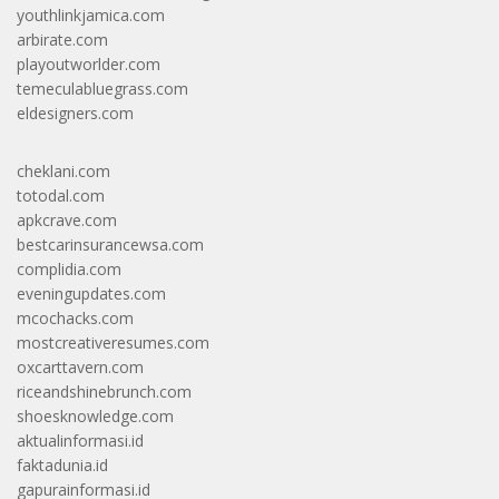
youthlinkjamica.com
arbirate.com
playoutworlder.com
temeculabluegrass.com
eldesigners.com
cheklani.com
totodal.com
apkcrave.com
bestcarinsurancewsa.com
complidia.com
eveningupdates.com
mcochacks.com
mostcreativeresumes.com
oxcarttavern.com
riceandshinebrunch.com
shoesknowledge.com
aktualinformasi.id
faktadunia.id
gapurainformasi.id