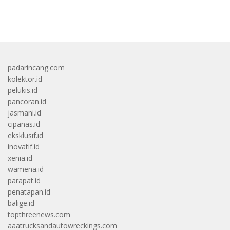
bandar besar starlight princess1000 bagi bonus
padarincang.com
kolektor.id
pelukis.id
pancoran.id
jasmani.id
cipanas.id
eksklusif.id
inovatif.id
xenia.id
wamena.id
parapat.id
penatapan.id
balige.id
topthreenews.com
aaatrucksandautowreckings.com