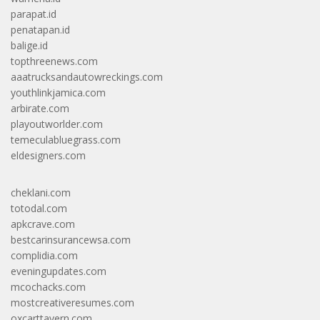
parapat.id
penatapan.id
balige.id
topthreenews.com
aaatrucksandautowreckings.com
youthlinkjamica.com
arbirate.com
playoutworlder.com
temeculabluegrass.com
eldesigners.com
cheklani.com
totodal.com
apkcrave.com
bestcarinsurancewsa.com
complidia.com
eveningupdates.com
mcochacks.com
mostcreativeresumes.com
oxcarttavern.com