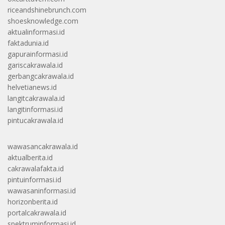
riceandshinebrunch.com
shoesknowledge.com
aktualinformasi.id
faktadunia.id
gapurainformasi.id
gariscakrawala.id
gerbangcakrawala.id
helvetianews.id
langitcakrawala.id
langitinformasi.id
pintucakrawala.id
wawasancakrawala.id
aktualberita.id
cakrawalafakta.id
pintuinformasi.id
wawasaninformasi.id
horizonberita.id
portalcakrawala.id
spektruminformasi.id