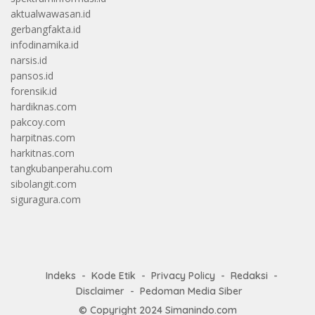
aktualwawasan.id
gerbangfakta.id
infodinamika.id
narsis.id
pansos.id
forensik.id
hardiknas.com
pakcoy.com
harpitnas.com
harkitnas.com
tangkubanperahu.com
sibolangit.com
siguragura.com
Indeks
Kode Etik
Privacy Policy
Redaksi
Disclaimer
Pedoman Media Siber
© Copyright 2024
Simanindo.com