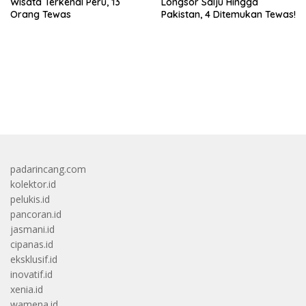
Wisata Terkenal Peru, 13
Longsor Salju Hingga
Orang Tewas
Pakistan, 4 Ditemukan Tewas!
bandar besar starlight princess1000 bagi bonus
padarincang.com
kolektor.id
pelukis.id
pancoran.id
jasmani.id
cipanas.id
eksklusif.id
inovatif.id
xenia.id
wamena.id