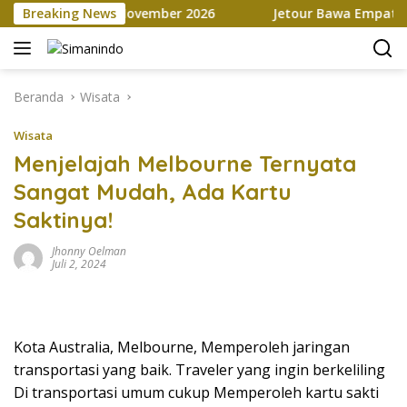
Langsung
ace hingga November 2026
Breaking News
Jetour Bawa Empat SUV Beda 
ke
konten
Beranda
Wisata
Wisata
Menjelajah Melbourne Ternyata
Sangat Mudah, Ada Kartu
Saktinya!
Jhonny Oelman
Juli 2, 2024
Kota Australia, Melbourne, Memperoleh jaringan
transportasi yang baik. Traveler yang ingin berkeliling
Di transportasi umum cukup Memperoleh kartu sakti