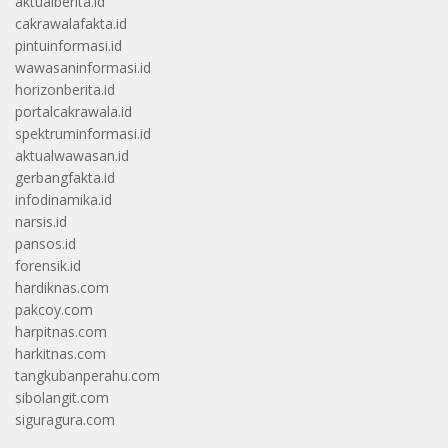
aktualberita.id
cakrawalafakta.id
pintuinformasi.id
wawasaninformasi.id
horizonberita.id
portalcakrawala.id
spektruminformasi.id
aktualwawasan.id
gerbangfakta.id
infodinamika.id
narsis.id
pansos.id
forensik.id
hardiknas.com
pakcoy.com
harpitnas.com
harkitnas.com
tangkubanperahu.com
sibolangit.com
siguragura.com