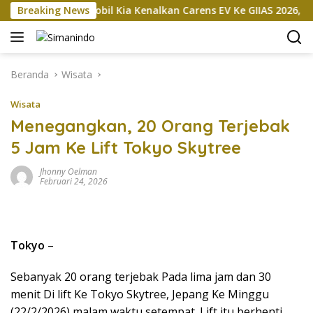
Langsung
kan
Breaking News
Mobil Kia Kenalkan Carens EV Ke GIIAS 2026, Bakal D
ke
konten
Beranda
Wisata
Wisata
Menegangkan, 20 Orang Terjebak
5 Jam Ke Lift Tokyo Skytree
Jhonny Oelman
Februari 24, 2026
Tokyo
–
Sebanyak 20 orang terjebak Pada lima jam dan 30
menit Di lift Ke Tokyo Skytree, Jepang Ke Minggu
(22/2/2026) malam waktu setempat. Lift itu berhenti