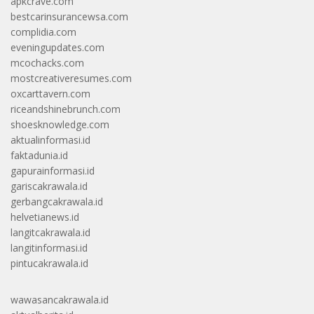
apkcrave.com
bestcarinsurancewsa.com
complidia.com
eveningupdates.com
mcochacks.com
mostcreativeresumes.com
oxcarttavern.com
riceandshinebrunch.com
shoesknowledge.com
aktualinformasi.id
faktadunia.id
gapurainformasi.id
gariscakrawala.id
gerbangcakrawala.id
helvetianews.id
langitcakrawala.id
langitinformasi.id
pintucakrawala.id
wawasancakrawala.id