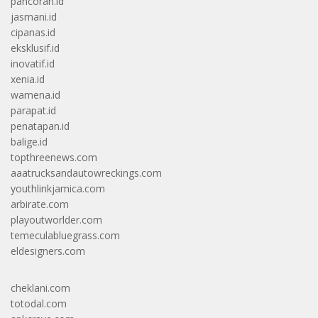
pancoran.id
jasmani.id
cipanas.id
eksklusif.id
inovatif.id
xenia.id
wamena.id
parapat.id
penatapan.id
balige.id
topthreenews.com
aaatrucksandautowreckings.com
youthlinkjamica.com
arbirate.com
playoutworlder.com
temeculabluegrass.com
eldesigners.com
cheklani.com
totodal.com