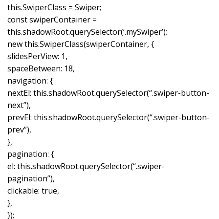
this.SwiperClass = Swiper;
const swiperContainer =
this.shadowRoot.querySelector(‘.mySwiper’);
new this.SwiperClass(swiperContainer, {
slidesPerView: 1,
spaceBetween: 18,
navigation: {
nextEl: this.shadowRoot.querySelector(“.swiper-button-
next”),
prevEl: this.shadowRoot.querySelector(“.swiper-button-
prev”),
},
pagination: {
el: this.shadowRoot.querySelector(“.swiper-
pagination”),
clickable: true,
},
});