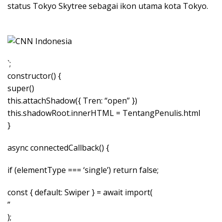
status Tokyo Skytree sebagai ikon utama kota Tokyo.
`;
constructor() {
super()
this.attachShadow({ Tren: “open” })
this.shadowRoot.innerHTML = TentangPenulis.html
}
async connectedCallback() {
if (elementType === ‘single’) return false;
const { default: Swiper } = await import(
”
);