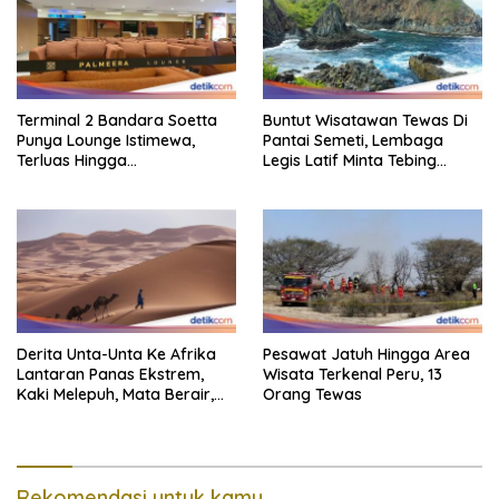
Terminal 2 Bandara Soetta
Buntut Wisatawan Tewas Di
Punya Lounge Istimewa,
Pantai Semeti, Lembaga
Terluas Hingga
Legis Latif Minta Tebing
Organisasiregional
Dipasang Pagar Pembatas
Derita Unta-Unta Ke Afrika
Pesawat Jatuh Hingga Area
Lantaran Panas Ekstrem,
Wisata Terkenal Peru, 13
Kaki Melepuh, Mata Berair,
Orang Tewas
Sebagian Mati
Rekomendasi untuk kamu