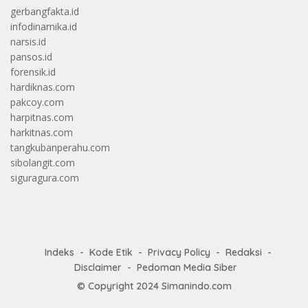
gerbangfakta.id
infodinamika.id
narsis.id
pansos.id
forensik.id
hardiknas.com
pakcoy.com
harpitnas.com
harkitnas.com
tangkubanperahu.com
sibolangit.com
siguragura.com
Indeks
Kode Etik
Privacy Policy
Redaksi
Disclaimer
Pedoman Media Siber
© Copyright 2024
Simanindo.com