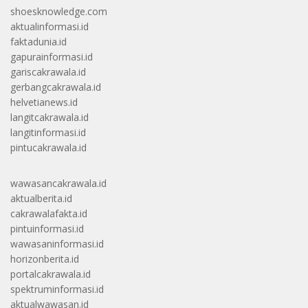
shoesknowledge.com
aktualinformasi.id
faktadunia.id
gapurainformasi.id
gariscakrawala.id
gerbangcakrawala.id
helvetianews.id
langitcakrawala.id
langitinformasi.id
pintucakrawala.id
wawasancakrawala.id
aktualberita.id
cakrawalafakta.id
pintuinformasi.id
wawasaninformasi.id
horizonberita.id
portalcakrawala.id
spektruminformasi.id
aktualwawasan.id