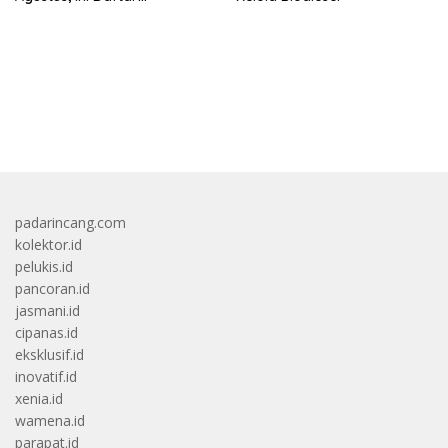
Lengkapnya
bandar besar starlight princess1000 bagi bonus
padarincang.com
kolektor.id
pelukis.id
pancoran.id
jasmani.id
cipanas.id
eksklusif.id
inovatif.id
xenia.id
wamena.id
parapat.id