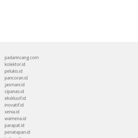
bandar besar starlight princess1000 bagi bonus
padarincang.com
kolektor.id
pelukis.id
pancoran.id
jasmani.id
cipanas.id
eksklusif.id
inovatif.id
xenia.id
wamena.id
parapat.id
penatapan.id