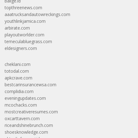
balige.id
topthreenews.com
aaatrucksandautowreckings.com
youthlinkjamica.com
arbirate.com
playoutworlder.com
temeculabluegrass.com
eldesigners.com
cheklani.com
totodal.com
apkcrave.com
bestcarinsurancewsa.com
complidia.com
eveningupdates.com
mcochacks.com
mostcreativeresumes.com
oxcarttavern.com
riceandshinebrunch.com
shoesknowledge.com