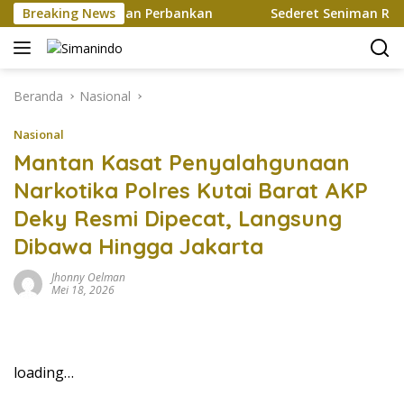
Langsung
Mutakhir Layanan Perbankan
Breaking News
Sederet Seniman Ramaikan 
ke
konten
Beranda
Nasional
Nasional
Mantan Kasat Penyalahgunaan
Narkotika Polres Kutai Barat AKP
Deky Resmi Dipecat, Langsung
Dibawa Hingga Jakarta
Jhonny Oelman
Mei 18, 2026
loading…