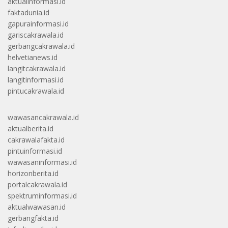
aktualinformasi.id
faktadunia.id
gapurainformasi.id
gariscakrawala.id
gerbangcakrawala.id
helvetianews.id
langitcakrawala.id
langitinformasi.id
pintucakrawala.id
wawasancakrawala.id
aktualberita.id
cakrawalafakta.id
pintuinformasi.id
wawasaninformasi.id
horizonberita.id
portalcakrawala.id
spektruminformasi.id
aktualwawasan.id
gerbangfakta.id