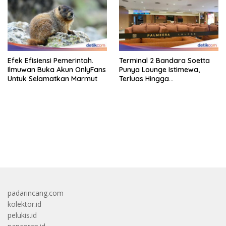
Efek Efisiensi Pemerintah.
Terminal 2 Bandara Soetta
Ilmuwan Buka Akun OnlyFans
Punya Lounge Istimewa,
Untuk Selamatkan Marmut
Terluas Hingga
Organisasiregional
bandar besar starlight princess1000 bagi bonus
padarincang.com
kolektor.id
pelukis.id