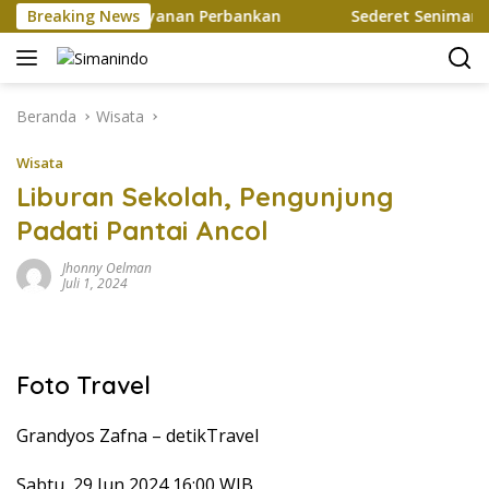
Langsung
ah Mutakhir Layanan Perbankan
Breaking News
Sederet Seniman Ramaik
ke
konten
Beranda
Wisata
Wisata
Liburan Sekolah, Pengunjung
Padati Pantai Ancol
Jhonny Oelman
Juli 1, 2024
Foto Travel
Grandyos Zafna –
detikTravel
Sabtu, 29 Jun 2024 16:00 WIB