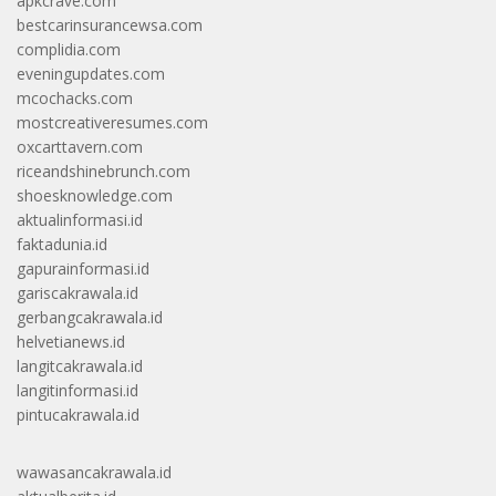
apkcrave.com
bestcarinsurancewsa.com
complidia.com
eveningupdates.com
mcochacks.com
mostcreativeresumes.com
oxcarttavern.com
riceandshinebrunch.com
shoesknowledge.com
aktualinformasi.id
faktadunia.id
gapurainformasi.id
gariscakrawala.id
gerbangcakrawala.id
helvetianews.id
langitcakrawala.id
langitinformasi.id
pintucakrawala.id
wawasancakrawala.id