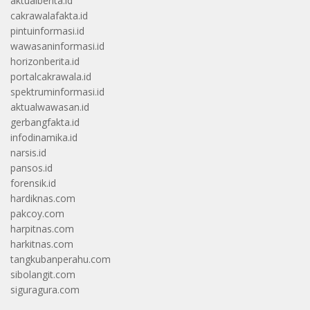
aktualberita.id
cakrawalafakta.id
pintuinformasi.id
wawasaninformasi.id
horizonberita.id
portalcakrawala.id
spektruminformasi.id
aktualwawasan.id
gerbangfakta.id
infodinamika.id
narsis.id
pansos.id
forensik.id
hardiknas.com
pakcoy.com
harpitnas.com
harkitnas.com
tangkubanperahu.com
sibolangit.com
siguragura.com