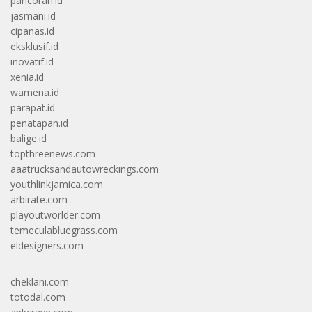
pancoran.id
jasmani.id
cipanas.id
eksklusif.id
inovatif.id
xenia.id
wamena.id
parapat.id
penatapan.id
balige.id
topthreenews.com
aaatrucksandautowreckings.com
youthlinkjamica.com
arbirate.com
playoutworlder.com
temeculabluegrass.com
eldesigners.com
cheklani.com
totodal.com