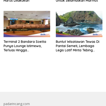
Harus Dilakukan
Untuk Selamatkan Marmut
Terminal 2 Bandara Soetta
Buntut Wisatawan Tewas Di
Punya Lounge Istimewa,
Pantai Semeti, Lembaga
Terluas Hingga
Legis Latif Minta Tebing
Organisasiregional
Dipasang Pagar Pembatas
bandar besar starlight princess1000 bagi bonus
padarincang.com