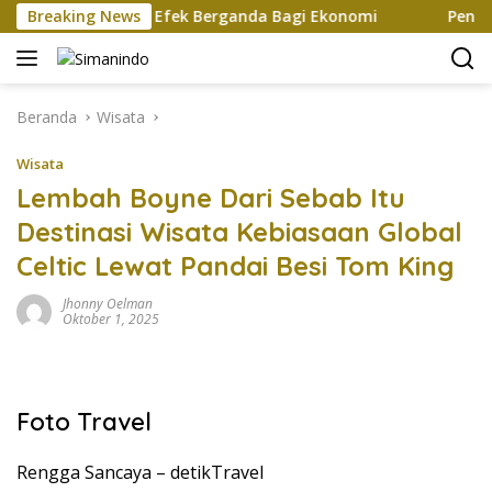
Langsung
cht Ciptakan Efek Berganda Bagi Ekonomi
Breaking News
Penampilan 
ke
konten
Beranda
Wisata
Wisata
Lembah Boyne Dari Sebab Itu
Destinasi Wisata Kebiasaan Global
Celtic Lewat Pandai Besi Tom King
Jhonny Oelman
Oktober 1, 2025
Foto Travel
Rengga Sancaya –
detikTravel