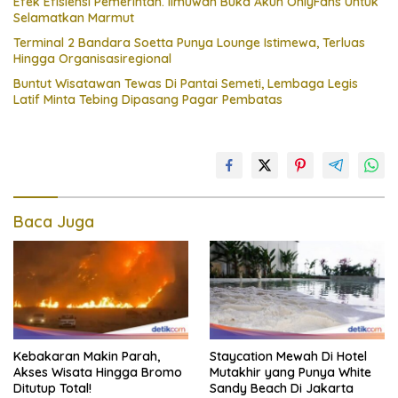
Efek Efisiensi Pemerintah. Ilmuwan Buka Akun OnlyFans Untuk
Selamatkan Marmut
Terminal 2 Bandara Soetta Punya Lounge Istimewa, Terluas
Hingga Organisasiregional
Buntut Wisatawan Tewas Di Pantai Semeti, Lembaga Legis
Latif Minta Tebing Dipasang Pagar Pembatas
Baca Juga
Kebakaran Makin Parah,
Staycation Mewah Di Hotel
Akses Wisata Hingga Bromo
Mutakhir yang Punya White
Ditutup Total!
Sandy Beach Di Jakarta