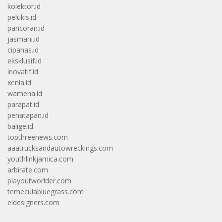
kolektor.id
pelukis.id
pancoran.id
jasmani.id
cipanas.id
eksklusif.id
inovatif.id
xenia.id
wamena.id
parapat.id
penatapan.id
balige.id
topthreenews.com
aaatrucksandautowreckings.com
youthlinkjamica.com
arbirate.com
playoutworlder.com
temeculabluegrass.com
eldesigners.com