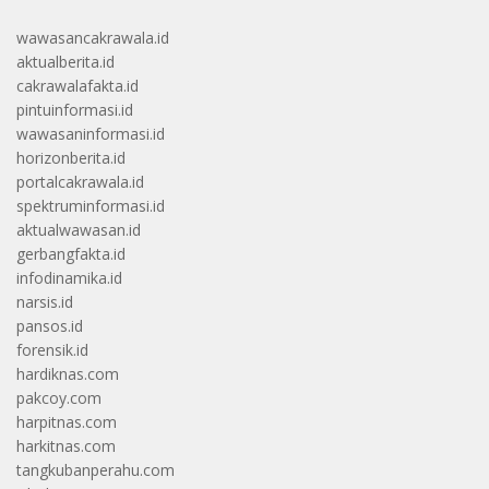
wawasancakrawala.id
aktualberita.id
cakrawalafakta.id
pintuinformasi.id
wawasaninformasi.id
horizonberita.id
portalcakrawala.id
spektruminformasi.id
aktualwawasan.id
gerbangfakta.id
infodinamika.id
narsis.id
pansos.id
forensik.id
hardiknas.com
pakcoy.com
harpitnas.com
harkitnas.com
tangkubanperahu.com