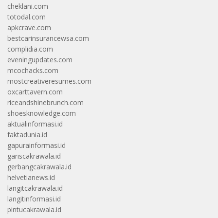
cheklani.com
totodal.com
apkcrave.com
bestcarinsurancewsa.com
complidia.com
eveningupdates.com
mcochacks.com
mostcreativeresumes.com
oxcarttavern.com
riceandshinebrunch.com
shoesknowledge.com
aktualinformasi.id
faktadunia.id
gapurainformasi.id
gariscakrawala.id
gerbangcakrawala.id
helvetianews.id
langitcakrawala.id
langitinformasi.id
pintucakrawala.id