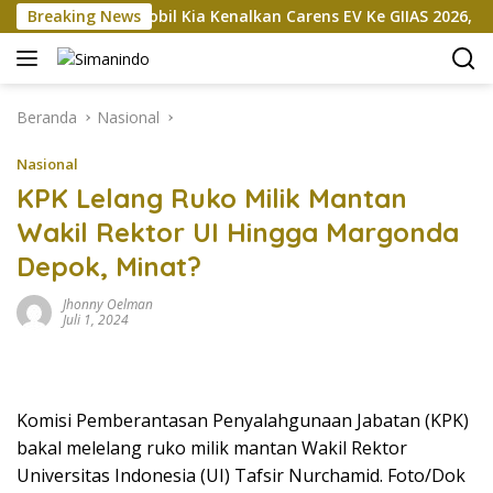
Langsung
kan
Breaking News
Mobil Kia Kenalkan Carens EV Ke GIIAS 2026, Bakal D
ke
konten
Beranda
Nasional
Nasional
KPK Lelang Ruko Milik Mantan
Wakil Rektor UI Hingga Margonda
Depok, Minat?
Jhonny Oelman
Juli 1, 2024
Komisi Pemberantasan Penyalahgunaan Jabatan (KPK)
bakal melelang ruko milik mantan Wakil Rektor
Universitas Indonesia (UI) Tafsir Nurchamid. Foto/Dok