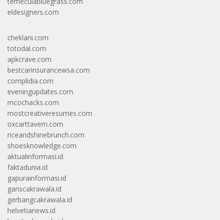
temeculabluegrass.com
eldesigners.com
cheklani.com
totodal.com
apkcrave.com
bestcarinsurancewsa.com
complidia.com
eveningupdates.com
mcochacks.com
mostcreativeresumes.com
oxcarttavern.com
riceandshinebrunch.com
shoesknowledge.com
aktualinformasi.id
faktadunia.id
gapurainformasi.id
gariscakrawala.id
gerbangcakrawala.id
helvetianews.id