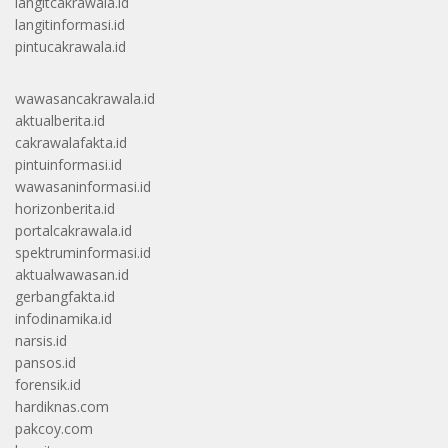
langitcakrawala.id
langitinformasi.id
pintucakrawala.id
wawasancakrawala.id
aktualberita.id
cakrawalafakta.id
pintuinformasi.id
wawasaninformasi.id
horizonberita.id
portalcakrawala.id
spektruminformasi.id
aktualwawasan.id
gerbangfakta.id
infodinamika.id
narsis.id
pansos.id
forensik.id
hardiknas.com
pakcoy.com