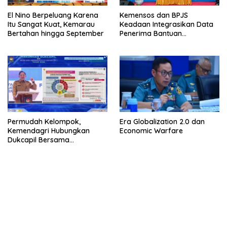
El Nino Berpeluang Karena
Kemensos dan BPJS
Itu Sangat Kuat, Kemarau
Keadaan Integrasikan Data
Bertahan hingga September
Penerima Bantuan
Pemerintah PBI JK
Permudah Kelompok,
Era Globalization 2.0 dan
Kemendagri Hubungkan
Economic Warfare
Dukcapil Bersama
Puskesmas Bagi Akta
Kelahiran
bandar besar starlight princess1000 bagi bonus