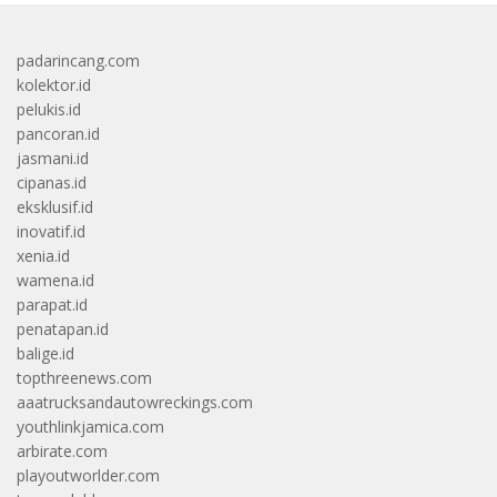
padarincang.com
kolektor.id
pelukis.id
pancoran.id
jasmani.id
cipanas.id
eksklusif.id
inovatif.id
xenia.id
wamena.id
parapat.id
penatapan.id
balige.id
topthreenews.com
aaatrucksandautowreckings.com
youthlinkjamica.com
arbirate.com
playoutworlder.com