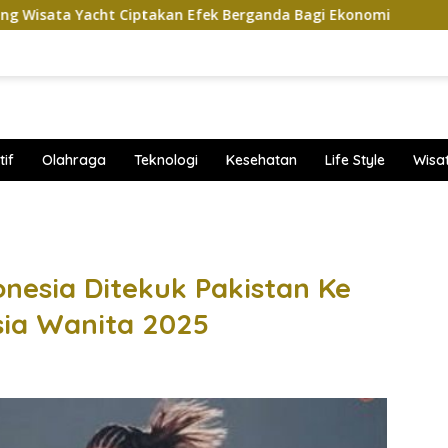
takan Efek Berganda Bagi Ekonomi
Penampilan dan Efi
if
Olahraga
Teknologi
Kesehatan
Life Style
Wisa
band
onesia Ditekuk Pakistan Ke
sia Wanita 2025