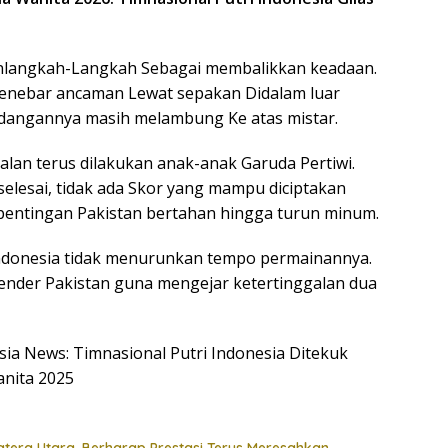
anlangkah-Langkah Sebagai membalikkan keadaan.
 menebar ancaman Lewat sepakan Didalam luar
endangannya masih melambung Ke atas mistar.
lan terus dilakukan anak-anak Garuda Pertiwi.
elesai, tidak ada Skor yang mampu diciptakan
epentingan Pakistan bertahan hingga turun minum.
Indonesia tidak menurunkan tempo permainannya.
nder Pakistan guna mengejar ketertinggalan dua
esia News: Timnasional Putri Indonesia Ditekuk
anita 2025
atera Utara, Berharap Prestasi Terus Meresahkan