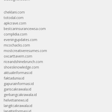
cheklani.com
totodal.com
apkcrave.com
bestcarinsurancewsa.com
complidia.com
eveningupdates.com
mcochacks.com
mostcreativeresumes.com
oxcarttavern.com
riceandshinebrunch.com
shoesknowledge.com
aktualinformasi.id
faktadunia.id
gapurainformasi.id
gariscakrawala.id
gerbangcakrawala.id
helvetianews.id
langitcakrawala.id
langitinformasi.id