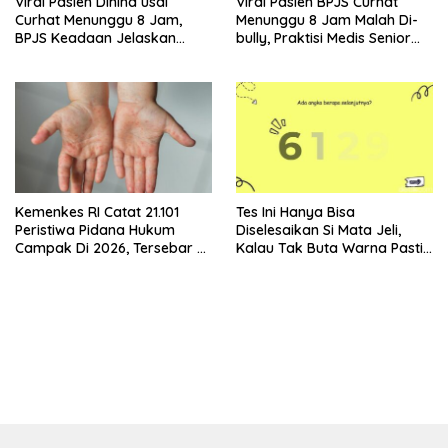
Viral Pasien Dihina usai
Viral Pasien BPJS Curhat
Curhat Menunggu 8 Jam,
Menunggu 8 Jam Malah Di-
BPJS Keadaan Jelaskan
bully, Praktisi Medis Senior
Aturannya
Angkat Bicara
Kemenkes RI Catat 21.101
Tes Ini Hanya Bisa
Peristiwa Pidana Hukum
Diselesaikan Si Mata Jeli,
Campak Di 2026, Tersebar Di
Kalau Tak Buta Warna Pasti
36 Provinsi
Mudah
bandar besar starlight princess1000 bagi bonus