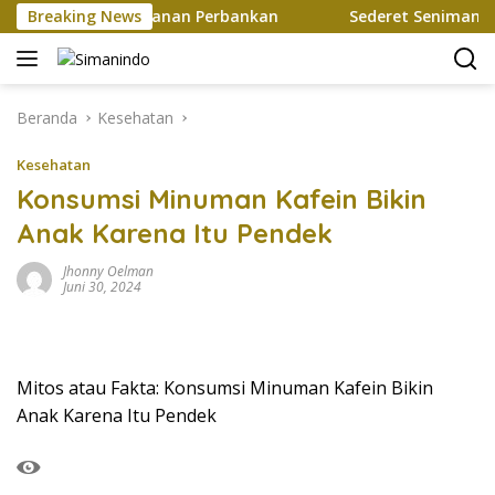
Langsung
ah Mutakhir Layanan Perbankan
Breaking News
Sederet Seniman Ramaik
ke
konten
Beranda
Kesehatan
Kesehatan
Konsumsi Minuman Kafein Bikin
Anak Karena Itu Pendek
Jhonny Oelman
Juni 30, 2024
Mitos atau Fakta: Konsumsi Minuman Kafein Bikin
Anak Karena Itu Pendek