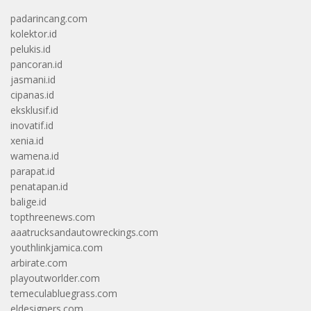
padarincang.com
kolektor.id
pelukis.id
pancoran.id
jasmani.id
cipanas.id
eksklusif.id
inovatif.id
xenia.id
wamena.id
parapat.id
penatapan.id
balige.id
topthreenews.com
aaatrucksandautowreckings.com
youthlinkjamica.com
arbirate.com
playoutworlder.com
temeculabluegrass.com
eldesigners.com