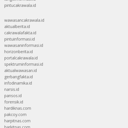
pintucakrawala.id
wawasancakrawala.id
aktualberita.id
cakrawalafakta.id
pintuinformasi.id
wawasaninformasi.id
horizonberita.id
portalcakrawala.id
spektruminformasi.id
aktualwawasan.id
gerbangfakta.id
infodinamika.id
narsis.id
pansos.id
forensik.id
hardiknas.com
pakcoy.com
harpitnas.com
harkitnas.com