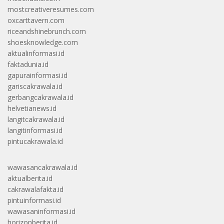
mostcreativeresumes.com
oxcarttavern.com
riceandshinebrunch.com
shoesknowledge.com
aktualinformasi.id
faktadunia.id
gapurainformasi.id
gariscakrawala.id
gerbangcakrawala.id
helvetianews.id
langitcakrawala.id
langitinformasi.id
pintucakrawala.id
wawasancakrawala.id
aktualberita.id
cakrawalafakta.id
pintuinformasi.id
wawasaninformasi.id
horizonberita.id