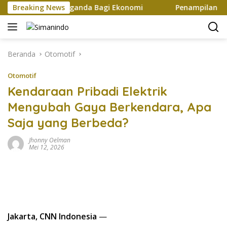
Langsung
an Efek Berganda Bagi Ekonomi
Breaking News
Penampilan dan Efisie
ke
konten
Beranda
Otomotif
Otomotif
Kendaraan Pribadi Elektrik
Mengubah Gaya Berkendara, Apa
Saja yang Berbeda?
Jhonny Oelman
Mei 12, 2026
Jakarta, CNN Indonesia
—