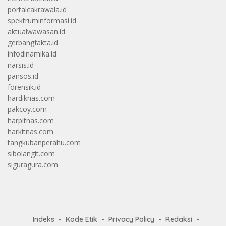
portalcakrawala.id
spektruminformasi.id
aktualwawasan.id
gerbangfakta.id
infodinamika.id
narsis.id
pansos.id
forensik.id
hardiknas.com
pakcoy.com
harpitnas.com
harkitnas.com
tangkubanperahu.com
sibolangit.com
siguragura.com
Indeks
Kode Etik
Privacy Policy
Redaksi