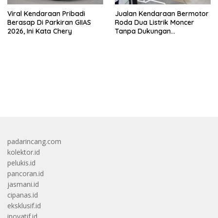
Viral Kendaraan Pribadi
Jualan Kendaraan Bermotor
Berasap Di Parkiran GIIAS
Roda Dua Listrik Moncer
2026, Ini Kata Chery
Tanpa Dukungan
Pemerintah, Alva Sorot
Harga Solar Naik
bandar besar starlight princess1000 bagi bonus
padarincang.com
kolektor.id
pelukis.id
pancoran.id
jasmani.id
cipanas.id
eksklusif.id
inovatif.id