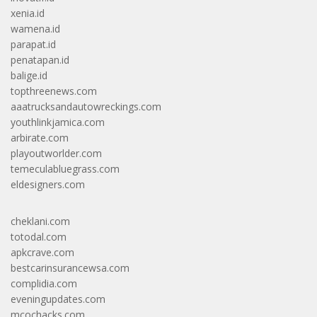
xenia.id
wamena.id
parapat.id
penatapan.id
balige.id
topthreenews.com
aaatrucksandautowreckings.com
youthlinkjamica.com
arbirate.com
playoutworlder.com
temeculabluegrass.com
eldesigners.com
cheklani.com
totodal.com
apkcrave.com
bestcarinsurancewsa.com
complidia.com
eveningupdates.com
mcochacks.com