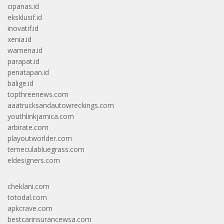
cipanas.id
eksklusif.id
inovatif.id
xenia.id
wamena.id
parapat.id
penatapan.id
balige.id
topthreenews.com
aaatrucksandautowreckings.com
youthlinkjamica.com
arbirate.com
playoutworlder.com
temeculabluegrass.com
eldesigners.com
cheklani.com
totodal.com
apkcrave.com
bestcarinsurancewsa.com