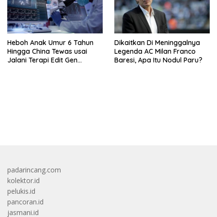
Heboh Anak Umur 6 Tahun
Dikaitkan Di Meninggalnya
Hingga China Tewas usai
Legenda AC Milan Franco
Jalani Terapi Edit Gen
Baresi, Apa Itu Nodul Paru?
Eksperimental
bandar besar starlight princess1000 bagi bonus
padarincang.com
kolektor.id
pelukis.id
pancoran.id
jasmani.id