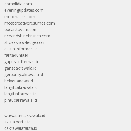
complidia.com
eveningupdates.com
mcochacks.com
mostcreativeresumes.com
oxcarttavern.com
riceandshinebrunch.com
shoesknowledge.com
aktualinformasi.id
faktadunia.id
gapurainformasi.id
gariscakrawala.id
gerbangcakrawala.id
helvetianews.id
langitcakrawala.id
langitinformasi.id
pintucakrawala.id
wawasancakrawala.id
aktualberita.id
cakrawalafakta.id