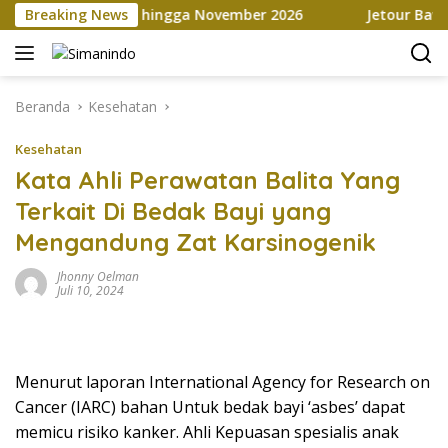
Langsung
via Marketplace hingga November 2026
Breaking News
Jetour Bawa Emp
ke
konten
Beranda
Kesehatan
Kesehatan
Kata Ahli Perawatan Balita Yang
Terkait Di Bedak Bayi yang
Mengandung Zat Karsinogenik
Jhonny Oelman
Juli 10, 2024
Menurut laporan International Agency for Research on
Cancer (IARC) bahan Untuk bedak bayi ‘asbes’ dapat
memicu risiko kanker. Ahli Kepuasan spesialis anak