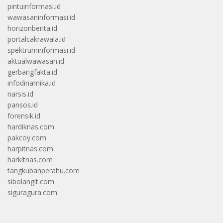
pintuinformasi.id
wawasaninformasi.id
horizonberita.id
portalcakrawala.id
spektruminformasi.id
aktualwawasan.id
gerbangfakta.id
infodinamika.id
narsis.id
pansos.id
forensik.id
hardiknas.com
pakcoy.com
harpitnas.com
harkitnas.com
tangkubanperahu.com
sibolangit.com
siguragura.com