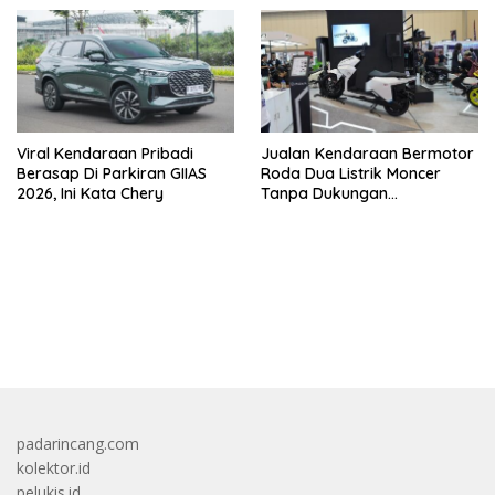
Viral Kendaraan Pribadi
Jualan Kendaraan Bermotor
Berasap Di Parkiran GIIAS
Roda Dua Listrik Moncer
2026, Ini Kata Chery
Tanpa Dukungan
Pemerintah, Alva Sorot
Harga Solar Naik
bandar besar starlight princess1000 bagi bonus
padarincang.com
kolektor.id
pelukis.id