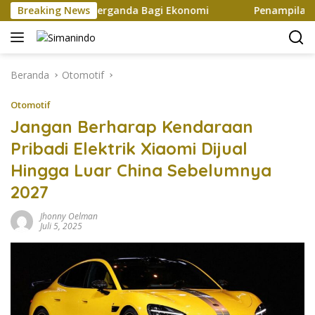
Langsung
akan Efek Berganda Bagi Ekonomi
Breaking News
Penampilan dan Efis
ke
konten
Beranda
Otomotif
Otomotif
Jangan Berharap Kendaraan
Pribadi Elektrik Xiaomi Dijual
Hingga Luar China Sebelumnya
2027
Jhonny Oelman
Juli 5, 2025