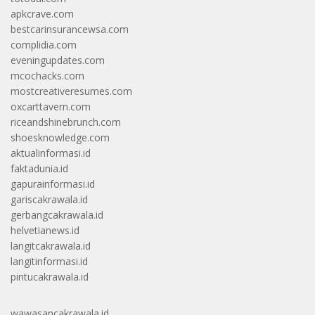
apkcrave.com
bestcarinsurancewsa.com
complidia.com
eveningupdates.com
mcochacks.com
mostcreativeresumes.com
oxcarttavern.com
riceandshinebrunch.com
shoesknowledge.com
aktualinformasi.id
faktadunia.id
gapurainformasi.id
gariscakrawala.id
gerbangcakrawala.id
helvetianews.id
langitcakrawala.id
langitinformasi.id
pintucakrawala.id
wawasancakrawala.id