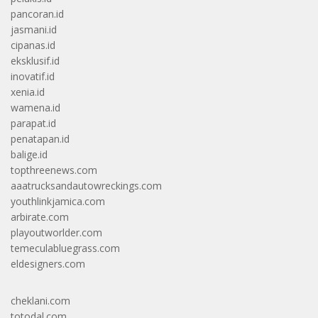
pancoran.id
jasmani.id
cipanas.id
eksklusif.id
inovatif.id
xenia.id
wamena.id
parapat.id
penatapan.id
balige.id
topthreenews.com
aaatrucksandautowreckings.com
youthlinkjamica.com
arbirate.com
playoutworlder.com
temeculabluegrass.com
eldesigners.com
cheklani.com
totodal.com