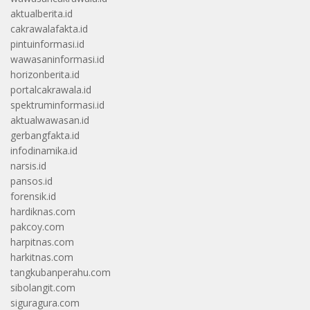
aktualberita.id
cakrawalafakta.id
pintuinformasi.id
wawasaninformasi.id
horizonberita.id
portalcakrawala.id
spektruminformasi.id
aktualwawasan.id
gerbangfakta.id
infodinamika.id
narsis.id
pansos.id
forensik.id
hardiknas.com
pakcoy.com
harpitnas.com
harkitnas.com
tangkubanperahu.com
sibolangit.com
siguragura.com