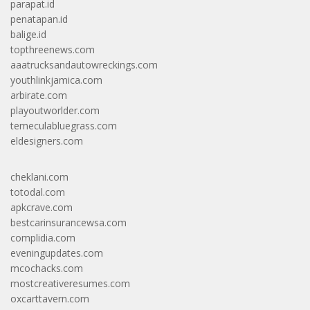
parapat.id
penatapan.id
balige.id
topthreenews.com
aaatrucksandautowreckings.com
youthlinkjamica.com
arbirate.com
playoutworlder.com
temeculabluegrass.com
eldesigners.com
cheklani.com
totodal.com
apkcrave.com
bestcarinsurancewsa.com
complidia.com
eveningupdates.com
mcochacks.com
mostcreativeresumes.com
oxcarttavern.com