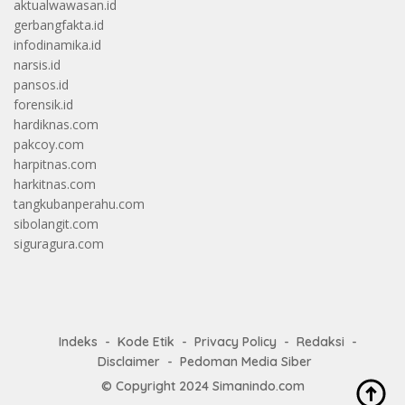
aktualwawasan.id
gerbangfakta.id
infodinamika.id
narsis.id
pansos.id
forensik.id
hardiknas.com
pakcoy.com
harpitnas.com
harkitnas.com
tangkubanperahu.com
sibolangit.com
siguragura.com
Indeks
Kode Etik
Privacy Policy
Redaksi
Disclaimer
Pedoman Media Siber
© Copyright 2024
Simanindo.com