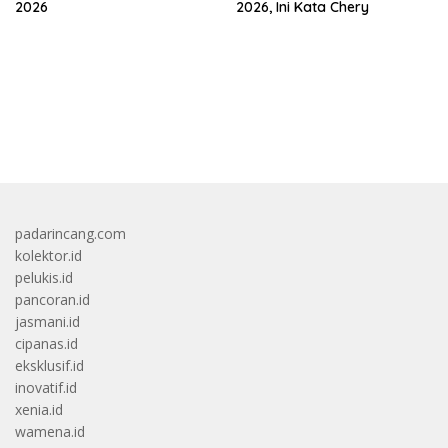
2026
2026, Ini Kata Chery
bandar besar starlight princess1000 bagi bonus
padarincang.com
kolektor.id
pelukis.id
pancoran.id
jasmani.id
cipanas.id
eksklusif.id
inovatif.id
xenia.id
wamena.id