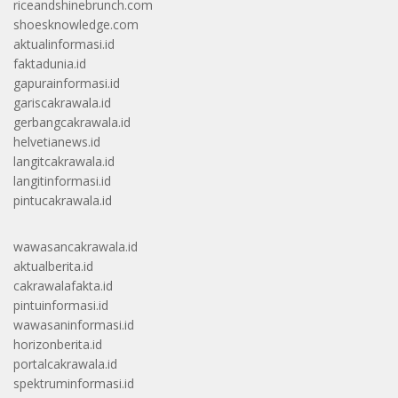
riceandshinebrunch.com
shoesknowledge.com
aktualinformasi.id
faktadunia.id
gapurainformasi.id
gariscakrawala.id
gerbangcakrawala.id
helvetianews.id
langitcakrawala.id
langitinformasi.id
pintucakrawala.id
wawasancakrawala.id
aktualberita.id
cakrawalafakta.id
pintuinformasi.id
wawasaninformasi.id
horizonberita.id
portalcakrawala.id
spektruminformasi.id