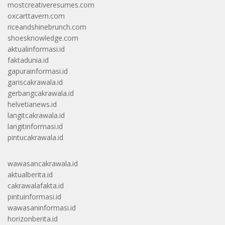
mostcreativeresumes.com
oxcarttavern.com
riceandshinebrunch.com
shoesknowledge.com
aktualinformasi.id
faktadunia.id
gapurainformasi.id
gariscakrawala.id
gerbangcakrawala.id
helvetianews.id
langitcakrawala.id
langitinformasi.id
pintucakrawala.id
wawasancakrawala.id
aktualberita.id
cakrawalafakta.id
pintuinformasi.id
wawasaninformasi.id
horizonberita.id