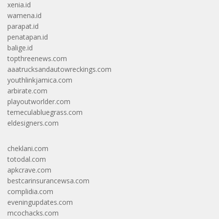
xenia.id
wamena.id
parapat.id
penatapan.id
balige.id
topthreenews.com
aaatrucksandautowreckings.com
youthlinkjamica.com
arbirate.com
playoutworlder.com
temeculabluegrass.com
eldesigners.com
cheklani.com
totodal.com
apkcrave.com
bestcarinsurancewsa.com
complidia.com
eveningupdates.com
mcochacks.com