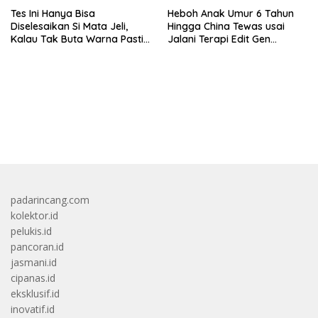
Tes Ini Hanya Bisa
Heboh Anak Umur 6 Tahun
Diselesaikan Si Mata Jeli,
Hingga China Tewas usai
Kalau Tak Buta Warna Pasti
Jalani Terapi Edit Gen
Mudah
Eksperimental
bandar besar starlight princess1000 bagi bonus
padarincang.com
kolektor.id
pelukis.id
pancoran.id
jasmani.id
cipanas.id
eksklusif.id
inovatif.id