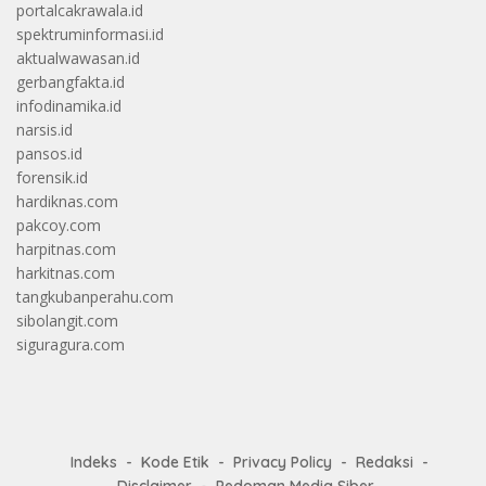
portalcakrawala.id
spektruminformasi.id
aktualwawasan.id
gerbangfakta.id
infodinamika.id
narsis.id
pansos.id
forensik.id
hardiknas.com
pakcoy.com
harpitnas.com
harkitnas.com
tangkubanperahu.com
sibolangit.com
siguragura.com
Indeks
Kode Etik
Privacy Policy
Redaksi
Disclaimer
Pedoman Media Siber