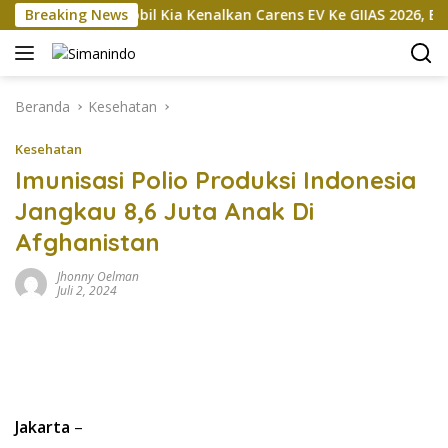
Langsung
an
Breaking News
Mobil Kia Kenalkan Carens EV Ke GIIAS 2026, Bakal Di
ke
konten
Beranda
Kesehatan
Kesehatan
Imunisasi Polio Produksi Indonesia
Jangkau 8,6 Juta Anak Di
Afghanistan
Jhonny Oelman
Juli 2, 2024
Jakarta
–