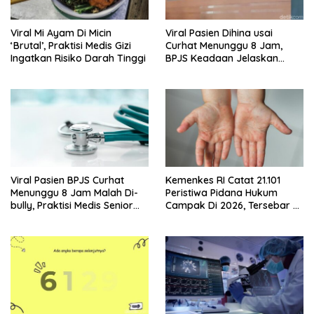
Viral Mi Ayam Di Micin
Viral Pasien Dihina usai
‘Brutal’, Praktisi Medis Gizi
Curhat Menunggu 8 Jam,
Ingatkan Risiko Darah Tinggi
BPJS Keadaan Jelaskan
Aturannya
Viral Pasien BPJS Curhat
Kemenkes RI Catat 21.101
Menunggu 8 Jam Malah Di-
Peristiwa Pidana Hukum
bully, Praktisi Medis Senior
Campak Di 2026, Tersebar Di
Angkat Bicara
36 Provinsi