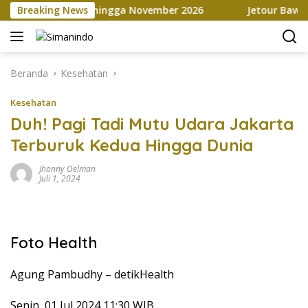
Langsung
ia Marketplace hingga November 2026
Breaking News
Jetour Bawa Empa
ke
konten
Beranda
Kesehatan
Kesehatan
Duh! Pagi Tadi Mutu Udara Jakarta
Terburuk Kedua Hingga Dunia
Jhonny Oelman
Juli 1, 2024
Foto Health
Agung Pambudhy –
detikHealth
Senin, 01 Jul 2024 11:30 WIB