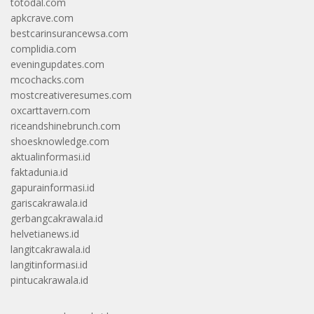
totodal.com
apkcrave.com
bestcarinsurancewsa.com
complidia.com
eveningupdates.com
mcochacks.com
mostcreativeresumes.com
oxcarttavern.com
riceandshinebrunch.com
shoesknowledge.com
aktualinformasi.id
faktadunia.id
gapurainformasi.id
gariscakrawala.id
gerbangcakrawala.id
helvetianews.id
langitcakrawala.id
langitinformasi.id
pintucakrawala.id