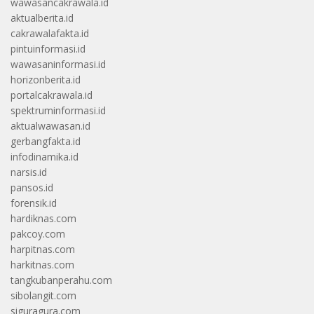
wawasancakrawala.id
aktualberita.id
cakrawalafakta.id
pintuinformasi.id
wawasaninformasi.id
horizonberita.id
portalcakrawala.id
spektruminformasi.id
aktualwawasan.id
gerbangfakta.id
infodinamika.id
narsis.id
pansos.id
forensik.id
hardiknas.com
pakcoy.com
harpitnas.com
harkitnas.com
tangkubanperahu.com
sibolangit.com
siguragura.com