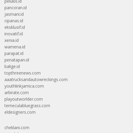
pelukis.id
pancoran.id
jasmani.id
cipanas.id
eksklusif.id
inovatif.id
xenia.id
wamena.id
parapat.id
penatapan.id
balige.id
topthreenews.com
aaatrucksandautowreckings.com
youthlinkjamica.com
arbirate.com
playoutworlder.com
temeculabluegrass.com
eldesigners.com
cheklani.com