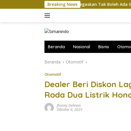
Langsung
Komut Pertamina Tegaskan Tak Boleh Ada Gangguan P
Breaking News
ke
konten
Beranda
Nasional
Bisnis
Otomot
Beranda
Otomotif
Otomotif
Dealer Beri Diskon L
Roda Dua Listrik Hond
Jhonny Oelman
Oktober 6, 2025