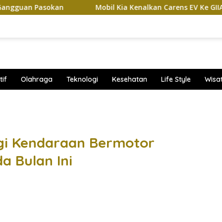
asokan
Mobil Kia Kenalkan Carens EV Ke GIIAS 2026, Bak
if
Olahraga
Teknologi
Kesehatan
Life Style
Wisa
band
agi Kendaraan Bermotor
a Bulan Ini