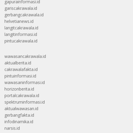
gapurainformasi.id
gariscakrawala.id
gerbangcakrawala.id
helvetianews.id
langitcakrawala.id
langitinformasi.id
pintucakrawala.id
wawasancakrawala.id
aktualberita.id
cakrawalafakta.id
pintuinformasi.id
wawasaninformasi.id
horizonberita.id
portalcakrawala.id
spektruminformasi.id
aktualwawasan.id
gerbangfakta.id
infodinamika.id
narsis.id