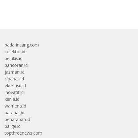
bandar besar starlight princess1000 bagi bonus
padarincang.com
kolektor.id
pelukis.id
pancoran.id
jasmani.id
cipanas.id
eksklusif.id
inovatif.id
xenia.id
wamena.id
parapat.id
penatapan.id
balige.id
topthreenews.com