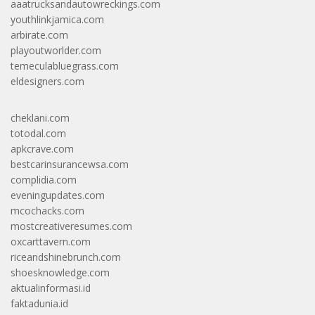
aaatrucksandautowreckings.com
youthlinkjamica.com
arbirate.com
playoutworlder.com
temeculabluegrass.com
eldesigners.com
cheklani.com
totodal.com
apkcrave.com
bestcarinsurancewsa.com
complidia.com
eveningupdates.com
mcochacks.com
mostcreativeresumes.com
oxcarttavern.com
riceandshinebrunch.com
shoesknowledge.com
aktualinformasi.id
faktadunia.id