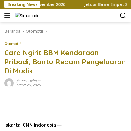
Langsung
ce hingga November 2026
Breaking News
Jetour Bawa Empat SUV Beda K
ke
konten
Beranda
Otomotif
Otomotif
Cara Ngirit BBM Kendaraan
Pribadi, Bantu Redam Pengeluaran
Di Mudik
Jhonny Oelman
Maret 25, 2026
Jakarta, CNN Indonesia
—