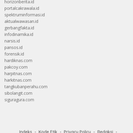
horizonberita.id
portalcakrawala.id
spektruminformasi.id
aktualwawasan.id
gerbangfakta.id
infodinamika.id
narsis.id
pansos.id
forensik.id
hardiknas.com
pakcoy.com
harpitnas.com
harkitnas.com
tangkubanperahu.com
sibolangit.com
siguragura.com
Indeks
Kode Etik
Privacy Policy
Redaksi