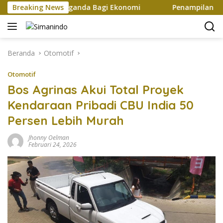
Langsung
n Efek Berganda Bagi Ekonomi
Breaking News
Penampilan dan Efisien
ke
konten
Beranda
Otomotif
Otomotif
Bos Agrinas Akui Total Proyek
Kendaraan Pribadi CBU India 50
Persen Lebih Murah
Jhonny Oelman
Februari 24, 2026