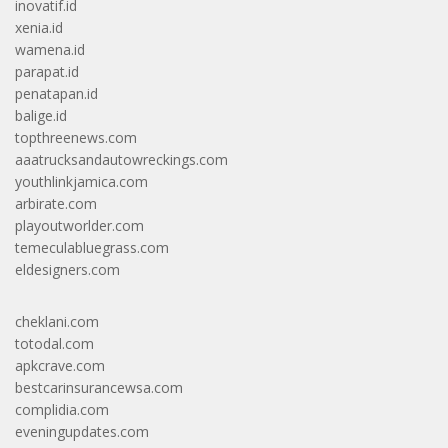
inovatif.id
xenia.id
wamena.id
parapat.id
penatapan.id
balige.id
topthreenews.com
aaatrucksandautowreckings.com
youthlinkjamica.com
arbirate.com
playoutworlder.com
temeculabluegrass.com
eldesigners.com
cheklani.com
totodal.com
apkcrave.com
bestcarinsurancewsa.com
complidia.com
eveningupdates.com