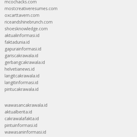
mcochacks.com
mostcreativeresumes.com
oxcarttavern.com
riceandshinebrunch.com
shoesknowledge.com
aktualinformasi.id
faktadunia.id
gapurainformasi.id
gariscakrawala.id
gerbangcakrawala.id
helvetianews.id
langitcakrawala.id
langitinformasi.id
pintucakrawala.id
wawasancakrawala.id
aktualberita.id
cakrawalafakta.id
pintuinformasi.id
wawasaninformasi.id