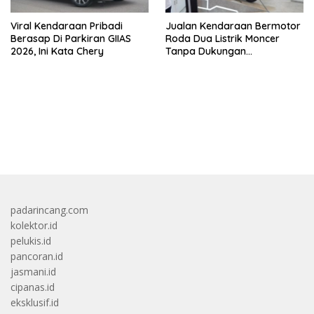
Viral Kendaraan Pribadi
Jualan Kendaraan Bermotor
Berasap Di Parkiran GIIAS
Roda Dua Listrik Moncer
2026, Ini Kata Chery
Tanpa Dukungan
Pemerintah, Alva Sorot
Harga Solar Naik
bandar besar starlight princess1000 bagi bonus
padarincang.com
kolektor.id
pelukis.id
pancoran.id
jasmani.id
cipanas.id
eksklusif.id