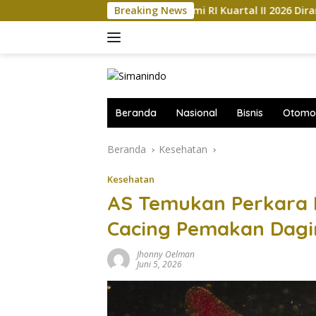
Langsung
Kemajuan Ekonomi RI Kuartal II 2026 Diramal Jatuh Ke Ba
Breaking News
ke
konten
Beranda
Nasional
Bisnis
Otomot
Beranda
Kesehatan
Kesehatan
AS Temukan Perkara 
Cacing Pemakan Dagin
Jhonny Oelman
Juni 5, 2026