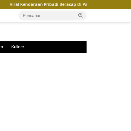
aan Pribadi Berasap Di Parkiran GIIAS 2026, Ini Kata Chery
ta
Kuliner
ar besar starlight princess1000 bagi bonus