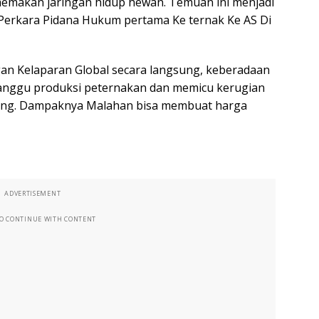
) memakan jaringan hidup hewan. Temuan ini menjadi
Perkara Pidana Hukum pertama Ke ternak Ke AS Di
an Kelaparan Global secara langsung, keberadaan
ganggu produksi peternakan dan memicu kerugian
sing. Dampaknya Malahan bisa membuat harga
ADVERTISEMENT
TO CONTINUE WITH CONTENT