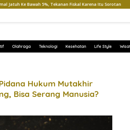
wah 5%, Tekanan Fiskal Karena Itu Sorotan
Viral Kendar
if
Olahraga
Teknologi
Kesehatan
Life Style
Wisa
band
Pidana Hukum Mutakhir
g, Bisa Serang Manusia?