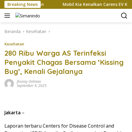
Langsung
gguan Pasokan
Breaking News
Mobil Kia Kenalkan Carens EV Ke GIIAS 20
ke
konten
Beranda
Kesehatan
Kesehatan
280 Ribu Warga AS Terinfeksi
Penyakit Chagas Bersama ‘Kissing
Bug’, Kenali Gejalanya
Jhonny Oelman
September 9, 2025
Jakarta
–
Laporan terbaru Centers for Disease Control and