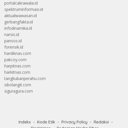
portalcakrawala.id
spektruminformasi.id
aktualwawasan.id
gerbangfakta.id
infodinamika.id
narsis.id
pansos.id
forensik.id
hardiknas.com
pakcoy.com
harpitnas.com
harkitnas.com
tangkubanperahu.com
sibolangit.com
siguragura.com
Indeks
Kode Etik
Privacy Policy
Redaksi