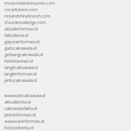
mostcreativeresumes.com
oxcarttavern.com
riceandshinebrunch.com
shoesknowledge.com
aktualinformasi.id
faktadunia.id
gapurainformasi.id
gariscakrawala.id
gerbangcakrawala.id
helvetianews.id
langitcakrawala.id
langitinformasi.id
pintucakrawala.id
wawasancakrawala.id
aktualberita.id
cakrawalafakta.id
pintuinformasi.id
wawasaninformasi.id
horizonberita.id