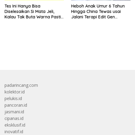
Tes Ini Hanya Bisa
Heboh Anak Umur 6 Tahun
Diselesaikan Si Mata Jeli,
Hingga China Tewas usai
Kalau Tak Buta Warna Pasti
Jalani Terapi Edit Gen
Mudah
Eksperimental
bandar besar starlight princess1000 bagi bonus
padarincang.com
kolektor.id
pelukis.id
pancoran.id
jasmani.id
cipanas.id
eksklusif.id
inovatif.id