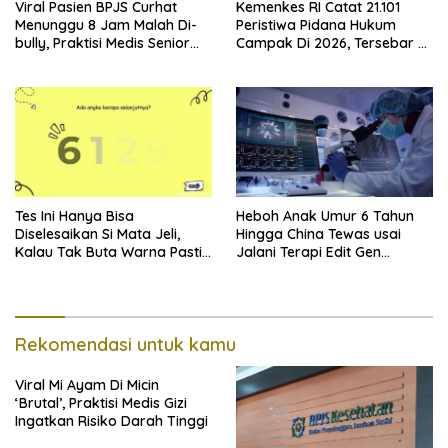
Viral Pasien BPJS Curhat
Kemenkes RI Catat 21.101
Menunggu 8 Jam Malah Di-
Peristiwa Pidana Hukum
bully, Praktisi Medis Senior
Campak Di 2026, Tersebar Di
Angkat Bicara
36 Provinsi
Tes Ini Hanya Bisa
Heboh Anak Umur 6 Tahun
Diselesaikan Si Mata Jeli,
Hingga China Tewas usai
Kalau Tak Buta Warna Pasti
Jalani Terapi Edit Gen
Mudah
Eksperimental
Rekomendasi untuk kamu
Viral Mi Ayam Di Micin
‘Brutal’, Praktisi Medis Gizi
Ingatkan Risiko Darah Tinggi