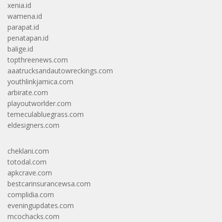
xenia.id
wamena.id
parapat.id
penatapan.id
balige.id
topthreenews.com
aaatrucksandautowreckings.com
youthlinkjamica.com
arbirate.com
playoutworlder.com
temeculabluegrass.com
eldesigners.com
cheklani.com
totodal.com
apkcrave.com
bestcarinsurancewsa.com
complidia.com
eveningupdates.com
mcochacks.com