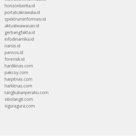
horizonberita.id
portalcakrawala.id
spektruminformasi.id
aktualwawasan.id
gerbangfakta.id
infodinamika.id
narsis.id
pansos.id
forensik.id
hardiknas.com
pakcoy.com
harpitnas.com
harkitnas.com
tangkubanperahu.com
sibolangit.com
siguragura.com