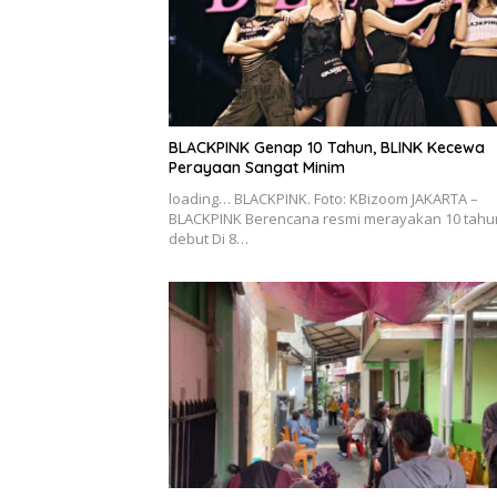
BLACKPINK Genap 10 Tahun, BLINK Kecewa
Perayaan Sangat Minim
loading… BLACKPINK. Foto: KBizoom JAKARTA –
BLACKPINK Berencana resmi merayakan 10 tahu
debut Di 8…