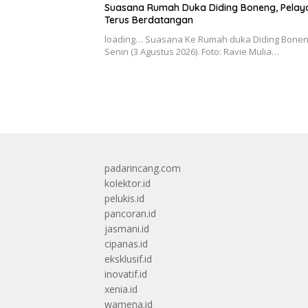
Suasana Rumah Duka Diding Boneng, Pelay
Terus Berdatangan
loading… Suasana Ke Rumah duka Diding Bonen
Senin (3 Agustus 2026). Foto: Ravie Mulia…
padarincang.com
kolektor.id
pelukis.id
pancoran.id
jasmani.id
cipanas.id
eksklusif.id
inovatif.id
xenia.id
wamena.id