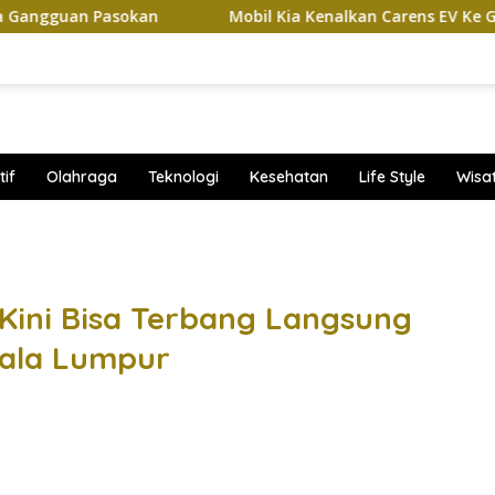
Pasokan
Mobil Kia Kenalkan Carens EV Ke GIIAS 2026, Ba
if
Olahraga
Teknologi
Kesehatan
Life Style
Wisa
band
Kini Bisa Terbang Langsung
uala Lumpur