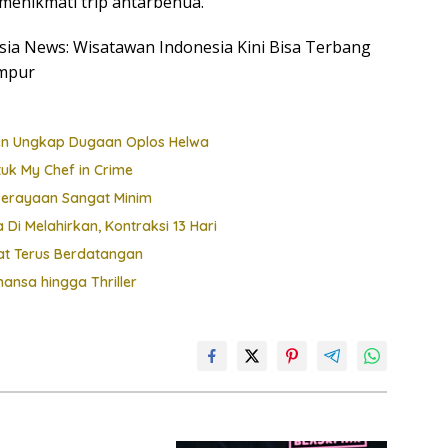
menikmati trip antarbenua.
esia News: Wisatawan Indonesia Kini Bisa Terbang
umpur
ten Ungkap Dugaan Oplos Helwa
uk My Chef in Crime
Perayaan Sangat Minim
i Melahirkan, Kontraksi 13 Hari
at Terus Berdatangan
ansa hingga Thriller