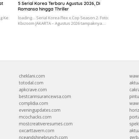
at
5 Serial Korea Terbaru Agustus 2026, Di
Romansa hingga Thriller
g Ke
loading… Serial Korea Flex x Cop Season 2. Foto:
Kbizoom JAKARTA – Agustus 2026 tampaknya…
cheklani.com
wawa
totodal.com
aktua
apkcrave.com
cakr
bestcarinsurancewsa.com
pint
complidia.com
wawa
eveningupdates.com
hori
mcochacks.com
port
mostcreativeresumes.com
spek
oxcarttavern.com
aktu
riceandshinebrunch.com
gerb