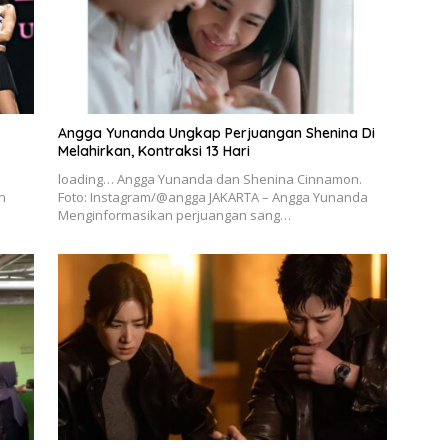
Angga Yunanda Ungkap Perjuangan Shenina Di
Melahirkan, Kontraksi 13 Hari
loading… Angga Yunanda dan Shenina Cinnamon.
n
Foto: Instagram/@angga JAKARTA – Angga Yunanda
Menginformasikan perjuangan sang…