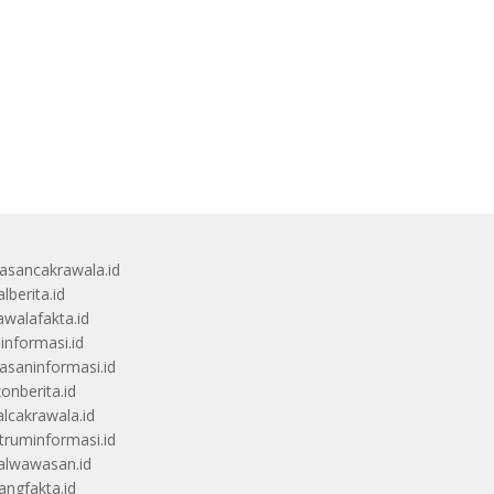
sancakrawala.id
lberita.id
awalafakta.id
uinformasi.id
saninformasi.id
zonberita.id
alcakrawala.id
truminformasi.id
alwawasan.id
angfakta.id