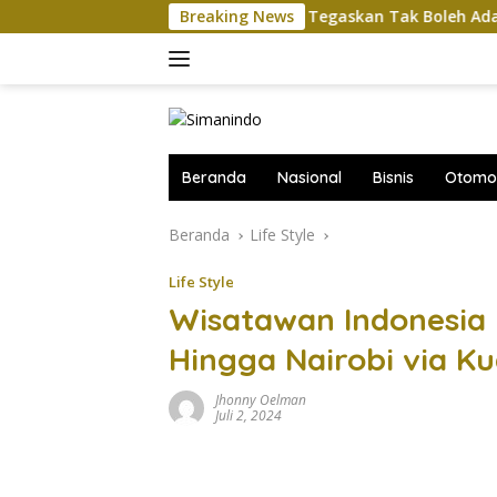
Langsung
Komut Pertamina Tegaskan Tak Boleh Ada Gangguan 
Breaking News
ke
konten
Beranda
Nasional
Bisnis
Otomot
Beranda
Life Style
Life Style
Wisatawan Indonesia 
Hingga Nairobi via K
Jhonny Oelman
Juli 2, 2024