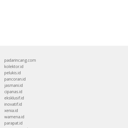
bandar besar starlight princess1000 bagi bonus
padarincang.com
kolektor.id
pelukis.id
pancoran.id
jasmani.id
cipanas.id
eksklusif.id
inovatif.id
xenia.id
wamena.id
parapat.id