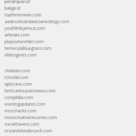
penatapan.id
balige.id
topthreenews.com
aaatrucksandautowreckings.com
youthlinkjamica.com
arbirate.com
playoutworlder.com
temeculabluegrass.com
eldesigners.com
cheklani.com
totodal.com
apkcrave.com
bestcarinsurancewsa.com
complidia.com
eveningupdates.com
mcochacks.com
mostcreativeresumes.com
oxcarttavern.com
riceandshinebrunch.com