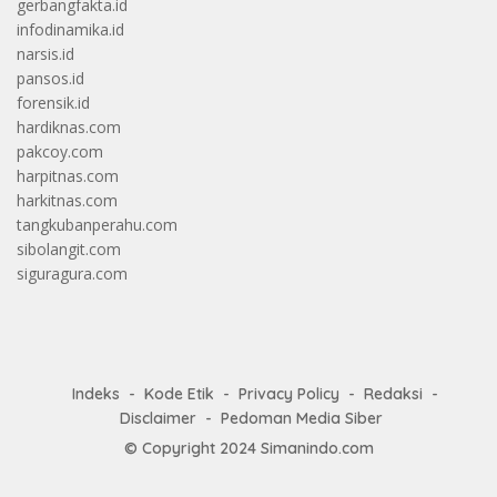
gerbangfakta.id
infodinamika.id
narsis.id
pansos.id
forensik.id
hardiknas.com
pakcoy.com
harpitnas.com
harkitnas.com
tangkubanperahu.com
sibolangit.com
siguragura.com
Indeks
Kode Etik
Privacy Policy
Redaksi
Disclaimer
Pedoman Media Siber
© Copyright 2024
Simanindo.com