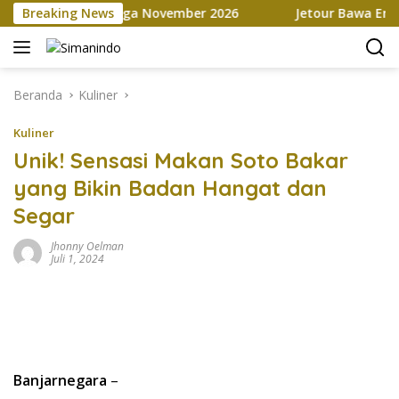
Langsung
rketplace hingga November 2026
Breaking News
Jetour Bawa Empat SUV
ke
konten
Beranda
Kuliner
Kuliner
Unik! Sensasi Makan Soto Bakar
yang Bikin Badan Hangat dan
Segar
Jhonny Oelman
Juli 1, 2024
Banjarnegara
–