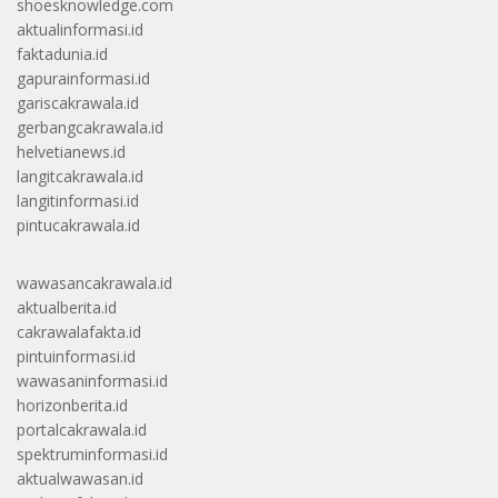
shoesknowledge.com
aktualinformasi.id
faktadunia.id
gapurainformasi.id
gariscakrawala.id
gerbangcakrawala.id
helvetianews.id
langitcakrawala.id
langitinformasi.id
pintucakrawala.id
wawasancakrawala.id
aktualberita.id
cakrawalafakta.id
pintuinformasi.id
wawasaninformasi.id
horizonberita.id
portalcakrawala.id
spektruminformasi.id
aktualwawasan.id