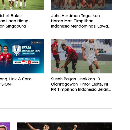
tchell Baker
John Herdman Tegaskan
an Laga Hidup-
Harga Mati Timpilihan
an Singapura
Indonesia Mendominasi Lawan
Singapura
ng, Link & Cara
Susah Payah Jinakkan 10
ISION+
Olahragawan Timor Leste, Ini
PR Timpilihan Indonesia Jelang
Hadapi Vietnam