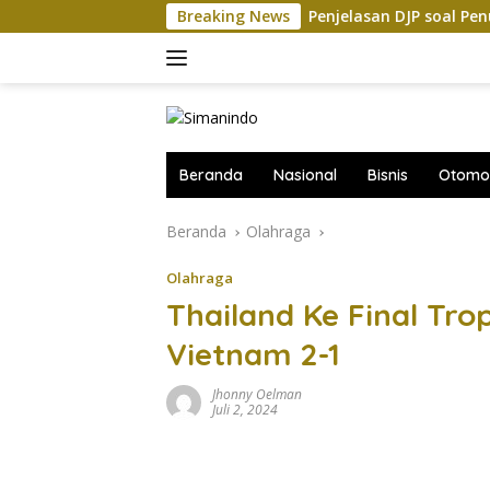
Langsung
as Teknokultur
Breaking News
Penjelasan DJP soal Penundaan Retrib
ke
konten
Beranda
Nasional
Bisnis
Otomot
Beranda
Olahraga
Olahraga
Thailand Ke Final Tro
Vietnam 2-1
Jhonny Oelman
Juli 2, 2024