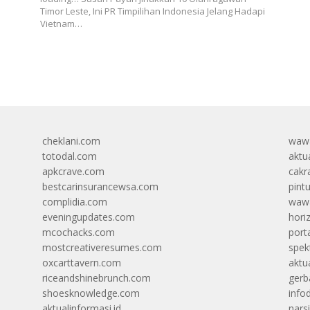
Timor Leste, Ini PR Timpilihan Indonesia Jelang Hadapi
Vietnam…
cheklani.com
wawa
totodal.com
aktua
apkcrave.com
cakr
bestcarinsurancewsa.com
pint
complidia.com
wawa
eveningupdates.com
hori
mcochacks.com
port
mostcreativeresumes.com
spek
oxcarttavern.com
aktu
riceandshinebrunch.com
gerb
shoesknowledge.com
info
aktualinformasi.id
narsi