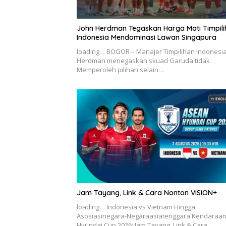
John Herdman Tegaskan Harga Mati Timpili
Indonesia Mendominasi Lawan Singapura
loading… BOGOR – Manajer Timpilihan Indonesia
Herdman menegaskan skuad Garuda tidak
Memperoleh pilihan selain…
Jam Tayang, Link & Cara Nonton VISION+
loading… Indonesia vs Vietnam Hingga
Asosiasinegara-Negaraasiatenggara Kendaraa
Hyundai Cup 2026: Jam Tayang, Link & Cara…