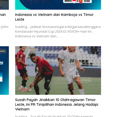
han
Indonesia vs Vietnam dan Kamboja vs Timor
Leste
 John
loading… Jadwal Asosiasinegara-Negaraasiatenggara
Kendaraan Hyundai Cup 2026 Di VISION+ Hari Ini:
Indonesia vs Vietnam dan…
Susah Payah Jinakkan 10 Olahragawan Timor
Leste, Ini PR Timpilihan Indonesia Jelang Hadapi
Vietnam
n
loading… Susah Payah Jinakkan 10 Olahragawan