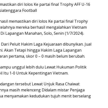
astikan diri lolos Ke partai final Trophy AFF U-16
iatenggara Football
sil memastikan diri lolos Ke partai final Trophy
Setelahnya mereka berhasil mengalahkan Vietnam
l Di Lapangan Manahan, Solo, Senin (1/7/2024).
Dari Peluit Hakim Laga Kejuaraan dibunyikan. Jual
 ini. Akan Tetapi hingga Hakim Laga Lapangan
aran pertama, skor 0 – 0 masih belum berubah.
mampu unggul lebih dulu Lewat Hukuman Politik
l Itu 1-0 Untuk Kepentingan Vietnam.
ndangan tersebut Lewat Unjuk Rasa Chaiwat
nnya masih melenceng Didalam mistar Penjaga
isa menyamakan kedudukan tujuh menit berselang