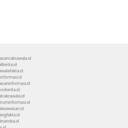
sancakrawala.id
lberita.id
awalafakta.id
uinformasi.id
saninformasi.id
zonberita.id
alcakrawala.id
truminformasi.id
alwawasan.id
angfakta.id
dinamika.id
s.id