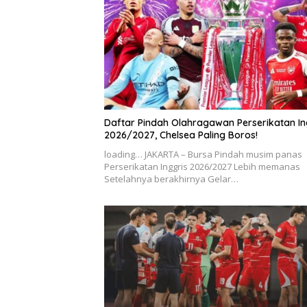
Daftar Pindah Olahragawan Perserikatan In
2026/2027, Chelsea Paling Boros!
loading… JAKARTA – Bursa Pindah musim panas
Perserikatan Inggris 2026/2027 Lebih memanas
Setelahnya berakhirnya Gelar…