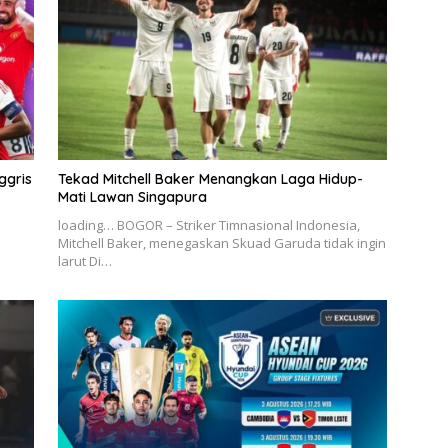
ggris
Tekad Mitchell Baker Menangkan Laga Hidup-
Mati Lawan Singapura
loading… BOGOR – Striker Timnasional Indonesia,
Mitchell Baker, menegaskan Skuad Garuda tidak ingin
larut Di…