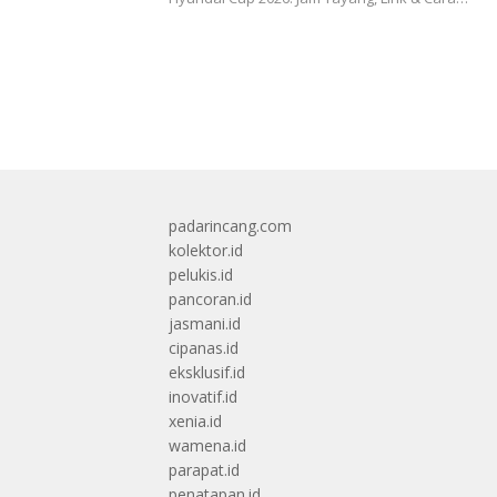
padarincang.com
kolektor.id
pelukis.id
pancoran.id
jasmani.id
cipanas.id
eksklusif.id
inovatif.id
xenia.id
wamena.id
parapat.id
penatapan.id