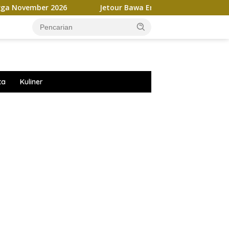
2026
Jetour Bawa Empat SUV Beda Karakter Hingga GIIA
ta
Kuliner
ar besar starlight princess1000 bagi bonus