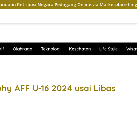
usi Negara Pedagang Online via Marketplace hingga November 
if
Olahraga
Teknologi
Kesehatan
Life Style
Wisa
band
phy AFF U-16 2024 usai Libas