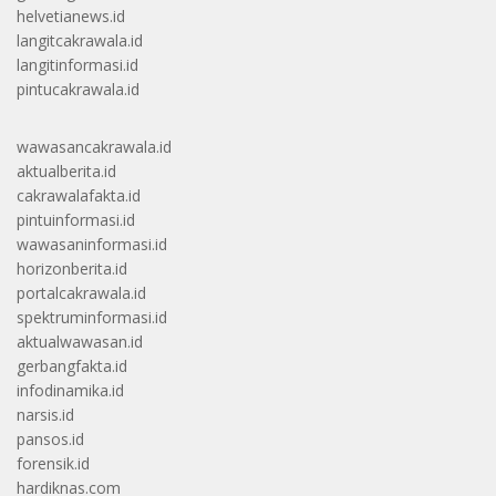
helvetianews.id
langitcakrawala.id
langitinformasi.id
pintucakrawala.id
wawasancakrawala.id
aktualberita.id
cakrawalafakta.id
pintuinformasi.id
wawasaninformasi.id
horizonberita.id
portalcakrawala.id
spektruminformasi.id
aktualwawasan.id
gerbangfakta.id
infodinamika.id
narsis.id
pansos.id
forensik.id
hardiknas.com