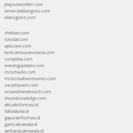
playoutworlder.com
temeculabluegrass.com
eldesigners.com
cheklani.com
totodal.com
apkcrave.com
bestcarinsurancewsa.com
complidia.com
eveningupdates.com
mcochacks.com
mostcreativeresumes.com
oxcarttavern.com
riceandshinebrunch.com
shoesknowledge.com
aktualinformasi.id
faktadunia.id
gapurainformasi.id
gariscakrawala.id
gerbangcakrawala.id