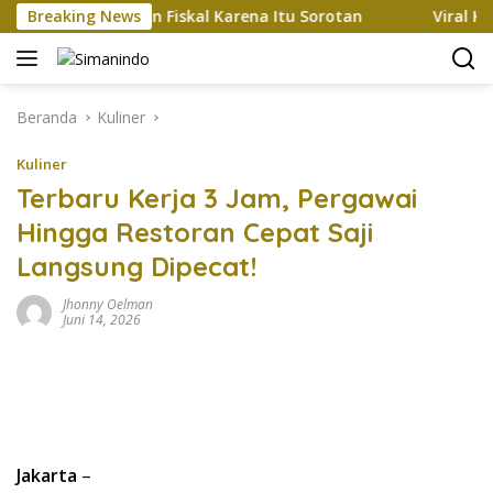
Langsung
5%, Tekanan Fiskal Karena Itu Sorotan
Breaking News
Viral Kendaraan 
ke
konten
Beranda
Kuliner
Kuliner
Terbaru Kerja 3 Jam, Pergawai
Hingga Restoran Cepat Saji
Langsung Dipecat!
Jhonny Oelman
Juni 14, 2026
Jakarta
–