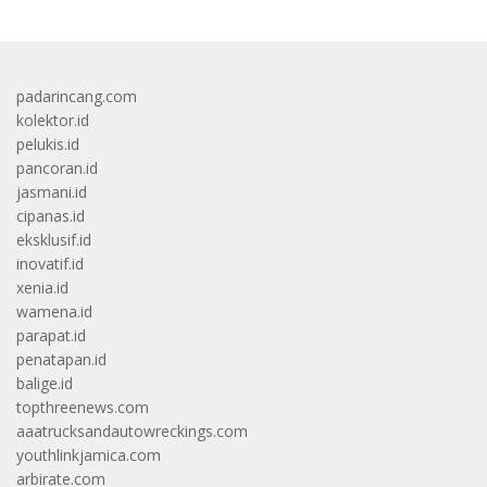
padarincang.com
kolektor.id
pelukis.id
pancoran.id
jasmani.id
cipanas.id
eksklusif.id
inovatif.id
xenia.id
wamena.id
parapat.id
penatapan.id
balige.id
topthreenews.com
aaatrucksandautowreckings.com
youthlinkjamica.com
arbirate.com