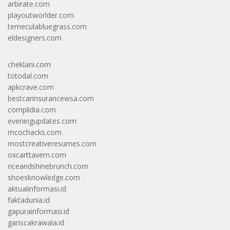
arbirate.com
playoutworlder.com
temeculabluegrass.com
eldesigners.com
cheklani.com
totodal.com
apkcrave.com
bestcarinsurancewsa.com
complidia.com
eveningupdates.com
mcochacks.com
mostcreativeresumes.com
oxcarttavern.com
riceandshinebrunch.com
shoesknowledge.com
aktualinformasi.id
faktadunia.id
gapurainformasi.id
gariscakrawala.id