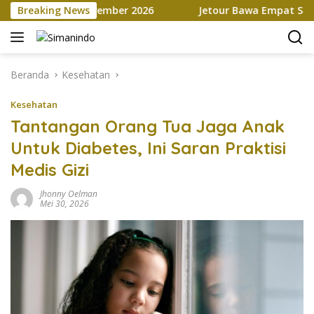
Langsung
hingga November 2026
Breaking News
Jetour Bawa Empat SUV Beda Kara
ke
konten
Beranda
Kesehatan
Kesehatan
Tantangan Orang Tua Jaga Anak
Untuk Diabetes, Ini Saran Praktisi
Medis Gizi
Jhonny Oelman
Mei 30, 2026