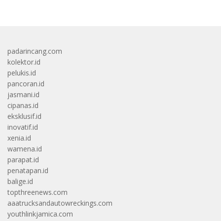
padarincang.com
kolektor.id
pelukis.id
pancoran.id
jasmani.id
cipanas.id
eksklusif.id
inovatif.id
xenia.id
wamena.id
parapat.id
penatapan.id
balige.id
topthreenews.com
aaatrucksandautowreckings.com
youthlinkjamica.com