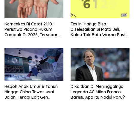
Kemenkes RI Catat 21.101
Tes Ini Hanya Bisa
Peristiwa Pidana Hukum
Diselesaikan Si Mata Jeli,
Campak Di 2026, Tersebar Di
Kalau Tak Buta Warna Pasti
36 Provinsi
Mudah
Heboh Anak Umur 6 Tahun
Dikaitkan Di Meninggalnya
Hingga China Tewas usai
Legenda AC Milan Franco
Jalani Terapi Edit Gen
Baresi, Apa Itu Nodul Paru?
Eksperimental
bandar besar starlight princess1000 bagi bonus