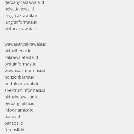
gerbangcakrawala.id
helvetianews.id
langitcakrawala.id
langitinformasi.id
pintucakrawala.id
wawasancakrawala.id
aktualberita.id
cakrawalafakta.id
pintuinformasi.id
wawasaninformasi.id
horizonberita.id
portalcakrawala.id
spektruminformasi.id
aktualwawasan.id
gerbangfakta.id
infodinamika.id
narsis.id
pansos.id
forensik.id