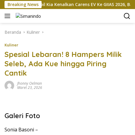
Langsung
n
Breaking News
Mobil Kia Kenalkan Carens EV Ke GIIAS 2026, Bakal Dip
ke
konten
Beranda
Kuliner
Kuliner
Spesial Lebaran! 8 Hampers Milik
Seleb, Ada Kue hingga Piring
Cantik
Jhonny Oelman
Maret 23, 2026
Galeri Foto
Sonia Basoni –