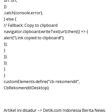
url: url,
})
.catch(console.error);
} else {
// Fallback: Copy to clipboard
navigator.clipboard.writeText(url).then(() => {
alert(“Link copied to clipboard!”);
});
}
});
});
}
}
customElements.define(“cb-rekomendit”,
CbRekomenditDesktop);
Artikel ini disadur –> Detik.com Indonesia Berita News: