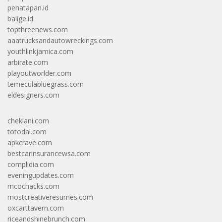
penatapan.id
balige.id
topthreenews.com
aaatrucksandautowreckings.com
youthlinkjamica.com
arbirate.com
playoutworlder.com
temeculabluegrass.com
eldesigners.com
cheklani.com
totodal.com
apkcrave.com
bestcarinsurancewsa.com
complidia.com
eveningupdates.com
mcochacks.com
mostcreativeresumes.com
oxcarttavern.com
riceandshinebrunch.com