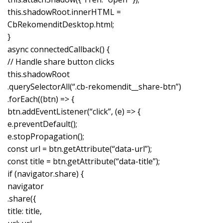
this.shadowRoot.innerHTML =
CbRekomenditDesktop.html;
}
async connectedCallback() {
// Handle share button clicks
this.shadowRoot
.querySelectorAll(“.cb-rekomendit__share-btn”)
.forEach((btn) => {
btn.addEventListener(“click”, (e) => {
e.preventDefault();
e.stopPropagation();
const url = btn.getAttribute(“data-url”);
const title = btn.getAttribute(“data-title”);
if (navigator.share) {
navigator
.share({
title: title,