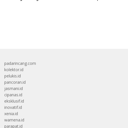
bandar besar starlight princess1000 bagi bonus
padarincang.com
kolektor.id
pelukis.id
pancoran.id
jasmani.id
cipanas.id
eksklusif.id
inovatif.id
xenia.id
wamena.id
parapat.id