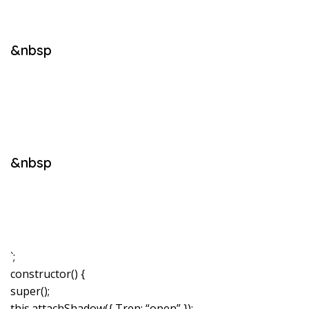
&nbsp
&nbsp
`;
constructor() {
super();
this.attachShadow({ Tren: “open” });