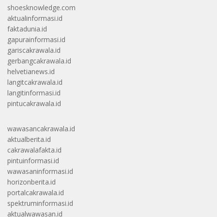
shoesknowledge.com
aktualinformasi.id
faktadunia.id
gapurainformasi.id
gariscakrawala.id
gerbangcakrawala.id
helvetianews.id
langitcakrawala.id
langitinformasi.id
pintucakrawala.id
wawasancakrawala.id
aktualberita.id
cakrawalafakta.id
pintuinformasi.id
wawasaninformasi.id
horizonberita.id
portalcakrawala.id
spektruminformasi.id
aktualwawasan.id