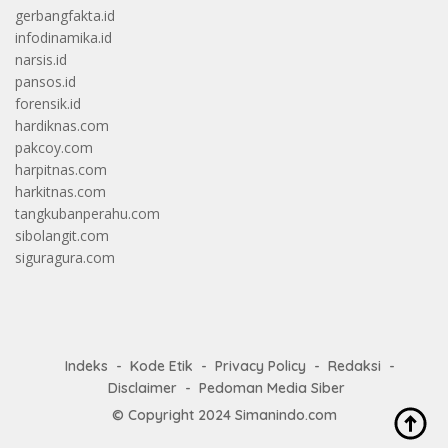
gerbangfakta.id
infodinamika.id
narsis.id
pansos.id
forensik.id
hardiknas.com
pakcoy.com
harpitnas.com
harkitnas.com
tangkubanperahu.com
sibolangit.com
siguragura.com
Indeks
Kode Etik
Privacy Policy
Redaksi
Disclaimer
Pedoman Media Siber
© Copyright 2024
Simanindo.com